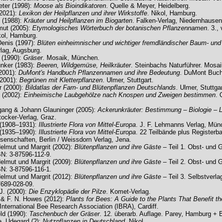
ter (1998):
Moose als Bioindikatoren
. Quelle & Meyer, Heidelberg.
(2021):
Lexikon der Heilpflanzen und ihrer Wirkstoffe
. Nikol, Hamburg.
d (1988):
Kräuter und Heilpflanzen im Biogarten
. Falken-Verlag, Niedernhausen
mut (2005):
Etymologisches Wörterbuch der botanischen Pflanzennamen
. 3.,
kol, Hamburg.
Denis (1997):
Blüten einheimnischer und wichtiger fremdländischer Baum- und
lag, Augsburg.
. (1990):
Gräser
. Mosaik, München.
nker (1983):
Beeren, Wildgemüse, Heilkräuter
. Steinbachs Naturführer. Mosa
(2001):
DuMont's Handbuch Pflanzennamen und ihre Bedeutung
. DuMont Buch
(2001):
Begrünen mit Kletterpflanzen
. Ulmer, Stuttgart.
r (2000):
Bildatlas der Farn- und Blütenpflanzen Deutschlands
. Ulmer, Stuttgar
h (2002):
Einheimische Laubgehölze nach Knospen und Zweigen bestimmen
. 
gang & Johann Glauninger (2005):
Ackerunkräuter: Bestimmung – Biologie – L
tocker-Verlag, Graz.
 (1908–1931):
Illustrierte Flora von Mittel-Europa
. J. F. Lehmanns Verlag, Mün
 (1935–1990):
Illustrierte Flora von Mittel-Europa
. 22 Teilbände plus Registerb
senschaften, Berlin / Weissdorn Verlag, Jena.
Helmut und Margrit (2002):
Blütenpflanzen und ihre Gäste
– Teil 1. Obst- und 
N: 3-87596-112-9.
Helmut und Margrit (2009):
Blütenpflanzen und ihre Gäste
– Teil 2. Obst- und 
N: 3-87596-116-1.
Helmut und Margrit (2012):
Blütenpflanzen und ihre Gäste
– Teil 3. Selbstverla
7689-028-09.
 J. (2000):
Die Enzyklopädie der Pilze
. Komet-Verlag.
. & F. N. Howes (2012):
Plants for Bees: A Guide to the Plants That Benefit th
 International Bee Research Association (IBRA), Cardiff.
ld (1990):
Taschenbuch der Gräser
. 12. überarb. Auflage. Parey, Hamburg + B
, Udegard (?):
Nutzpflanzen in Deutschland
. Nikol.