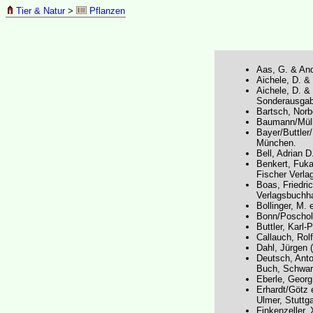
Tier & Natur
>
Pflanzen
Aas, G. & And
Aichele, D. &
Aichele, D. &
Sonderausgabe
Bartsch, Norb
Baumann/Müll
Bayer/Buttler
München.
Bell, Adrian D
Benkert, Fuk
Fischer Verla
Boas, Friedri
Verlagsbuchha
Bollinger, M. 
Bonn/Poschol
Buttler, Karl-
Callauch, Rol
Dahl, Jürgen 
Deutsch, Anto
Buch, Schwar
Eberle, Georg
Erhardt/Götz e
Ulmer, Stuttga
Finkenzeller,