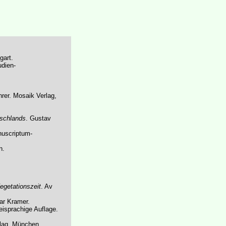
gart.
udien-
hrer. Mosaik Verlag,
tschlands
. Gustav
nuscriptum-
n.
egetationszeit
. Av
ar Kramer.
eisprachige Auflage.
rlag, München.