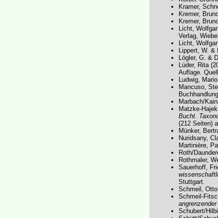
Kramer, Schne
Kremer, Bruno
Kremer, Bruno
Licht, Wolfga
Verlag, Wiebe
Licht, Wolfga
Lippert, W. &
Lögler, G. & 
Lüder, Rita (
Auflage. Quel
Ludwig, Mario
Mancuso, Ste
Buchhandlung,
Marbach/Kain
Matzke-Hajek
Bucht. Taxono
(212 Seiten) a
Münker, Bert
Nuridsany, Cl
Martinière, Pa
Roth/Daunder
Rothmaler, We
Sauerhoff, Fr
wissenschaftl
Stuttgart.
Schmeil, Otto
Schmeil-Fitsc
angrenzender
Schubert/Hilb