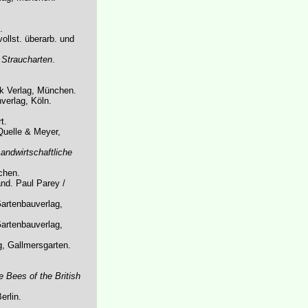
.
 vollst. überarb. und
 Straucharten
.
ik Verlag, München.
verlag, Köln.
t.
Quelle & Meyer,
andwirtschaftliche
chen.
and. Paul Parey /
Gartenbauverlag,
Gartenbauverlag,
g, Gallmersgarten.
e Bees of the British
erlin.