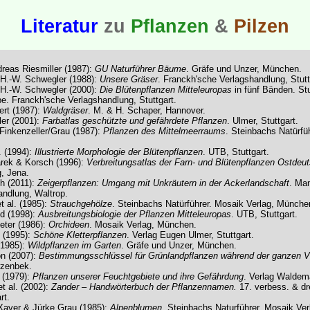
Literatur
zu
Pflanzen
&
Pilzen
reas Riesmiller (1987):
GU Naturführer Bäume
. Gräfe und Unzer, München.
 H.-W. Schwegler (1988):
Unsere Gräser
. Franckh'sche Verlagshandlung, Stutt
 H.-W. Schwegler (2000):
Die Blütenpflanzen Mitteleuropas
in fünf Bänden. St
. Franckh'sche Verlagshandlung, Stuttgart.
ert (1987):
Waldgräser
. M. & H. Schaper, Hannover.
er (2001):
Farbatlas geschützte und gefährdete Pflanzen
. Ulmer, Stuttgart.
/Finkenzeller/Grau (1987):
Pflanzen des Mittelmeerraums
. Steinbachs Natürfü
. (1994):
Illustrierte Morphologie der Blütenpflanzen
. UTB, Stuttgart.
arek & Korsch (1996):
Verbreitungsatlas der Farn- und Blütenpflanzen Ostdeu
g, Jena.
ch (2011):
Zeigerpflanzen: Umgang mit Unkräutern in der Ackerlandschaft
. Ma
ndlung, Waltrop.
et al. (1985):
Strauchgehölze
. Steinbachs Natürführer. Mosaik Verlag, Münche
d (1998):
Ausbreitungsbiologie der Pflanzen Mitteleuropas
. UTB, Stuttgart.
Peter (1986):
Orchideen
. Mosaik Verlag, München.
f (1995):
Schöne Kletterpflanzen
. Verlag Eugen Ulmer, Stuttgart.
(1985):
Wildpflanzen im Garten
. Gräfe und Unzer, München.
n (2007):
Bestimmungsschlüssel für Grünlandpflanzen während der ganzen V
zenbek.
 (1979):
Pflanzen unserer Feuchtgebiete und ihre Gefährdung
. Verlag Waldem
t al. (2002):
Zander – Handwörterbuch der Pflanzennamen.
17. verbess. & dr
rt.
 Xaver & Jürke Grau (1985):
Alpenblumen
. Steinbachs Naturführer. Mosaik Ve