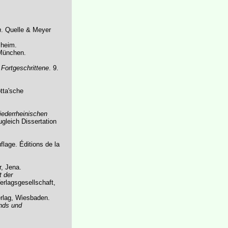
n
. Quelle & Meyer
sheim.
 München.
Fortgeschrittene
. 9.
tta'sche
iederrheinischen
ugleich Dissertation
uflage. Éditions de la
, Jena.
t der
erlagsgesellschaft,
erlag, Wiesbaden.
nds und