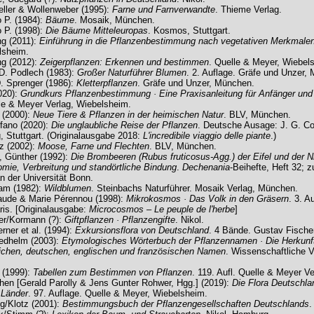
ller & Wollenweber (1995):
Farne und Farnverwandte
. Thieme Verlag.
 P. (1984):
Bäume
. Mosaik, München.
 P. (1998):
Die Bäume Mitteleuropas
. Kosmos, Stuttgart.
ng (2011):
Einführung in die Pflanzenbestimmung nach vegetativen Merkmale
lsheim.
ng (2012):
Zeigerpflanzen: Erkennen und bestimmen
. Quelle & Meyer, Wiebel
 D. Podlech (1983):
Großer Naturführer Blumen
. 2. Auflage. Gräfe und Unzer,
D. Sprenger (1986):
Kletterpflanzen
. Gräfe und Unzer, München.
2020):
Grundkurs Pflanzenbestimmung · Eine Praxisanleitung für Anfänger und 
le & Meyer Verlag, Wiebelsheim.
 (2000):
Neue Tiere & Pflanzen in der heimischen Natur
. BLV, München.
fano (2020):
Die unglaubliche Reise der Pflanzen
. Deutsche Ausage: J. G. Co
 Stuttgart. (Originalausgabe 2018:
L'incredibile viaggio delle piante
.)
z (2002):
Moose, Farne und Flechten
. BLV, München.
, Günther (1992):
Die Brombeeren (Rubus fruticosus-Agg.) der Eifel und der N
mie, Verbreitung und standörtliche Bindung
.
Dechenania
-Beihefte, Heft 32; z
n der Universität Bonn.
ram (1982):
Wildblumen
. Steinbachs Naturführer. Mosaik Verlag, München.
aude & Marie Pérennou (1998):
Mikrokosmos · Das Volk in den Gräsern
. 3. A
ris. [Originalausgabe:
Microcosmos – Le peuple de l'herbe
]
er/Kormann (?):
Giftpflanzen · Pflanzengifte
. Nikol.
rner et al. (1994):
Exkursionsflora von Deutschland
. 4 Bände. Gustav Fischer
iedhelm (2003):
Etymologisches Wörterbuch der Pflanzennamen · Die Herkunf
ichen, deutschen, englischen und französischen Namen
. Wissenschaftliche V
 (1999):
Tabellen zum Bestimmen von Pflanzen
. 119. Aufl. Quelle & Meyer V
hen [Gerald Parolly & Jens Gunter Rohwer, Hgg.] (2019):
Die Flora Deutschla
 Länder
. 97. Auflage. Quelle & Meyer, Wiebelsheim.
ig/Klotz (2001):
Bestimmungsbuch der Pflanzengesellschaften Deutschlands
.