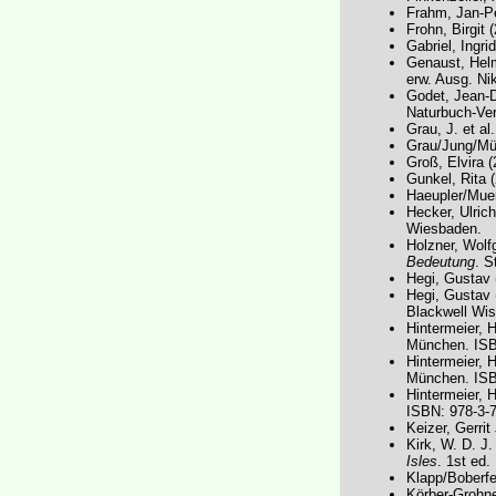
Frahm, Jan-Pe
Frohn, Birgit 
Gabriel, Ingri
Genaust, Hel
erw. Ausg. Ni
Godet, Jean-
Naturbuch-Ver
Grau, J. et al
Grau/Jung/Mü
Groß, Elvira 
Gunkel, Rita 
Haeupler/Mue
Hecker, Ulric
Wiesbaden.
Holzner, Wolf
Bedeutung
. S
Hegi, Gustav
Hegi, Gustav
Blackwell Wis
Hintermeier, 
München. ISB
Hintermeier, 
München. ISB
Hintermeier, 
ISBN: 978-3-
Keizer, Gerrit
Kirk, W. D. J
Isles
. 1st ed.
Klapp/Boberfe
Körber-Grohne