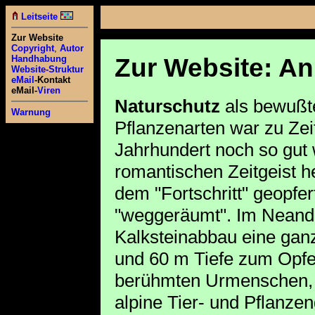
Leitseite
Zur Website
Copyright
,
Autor
Zur Website: A
Handhabung
Website-Struktur
eMail
-Kontakt
eMail-
Viren
Naturschutz
als bewußte
Warnung
Pflanzenarten war zu Zeit
Jahrhundert noch so gut
romantischen Zeitgeist h
dem "Fortschritt" geopfe
"weggeräumt". Im Neander
Kalksteinabbau eine gan
und 60 m Tiefe zum Opfer,
berühmten Urmenschen, s
alpine Tier- und Pflanzen