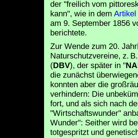
der "freilich vom pittor
kann", wie in dem
Artikel
am 9. September 1856 vo
berichtete.
Zur Wende zum 20. Jahrh
Naturschutzvereine, z. B
(
DBV
), der später in "
NA
die zunächst überwiegend
konnten aber die großrä
verhindern: Die unbekümm
fort, und als sich nach 
"Wirtschaftswunder" anbah
Wunder": Seither wird begr
totgespritzt und genetisc