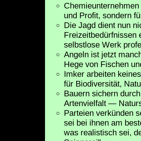
Chemieunternehmen for
und Profit, sondern f
Die Jagd dient nun n
Freizeitbedürfnissen e
selbstlose Werk profe
Angeln ist jetzt manc
Hege von Fischen un
Imker arbeiten keine
für Biodiversität, Nat
Bauern sichern durch 
Artenvielfalt — Natur
Parteien verkünden s
sei bei ihnen am bes
was realistisch sei, d