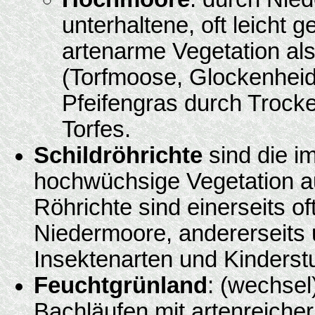
unterhaltene, oft leicht 
artenarme Vegetation als
(Torfmoose, Glockenheide
Pfeifengras durch Trock
Torfes.
Schildröhrichte
sind die i
hochwüchsige Vegetation au
Röhrichte sind einerseits o
Niedermoore, andererseits
Insektenarten und Kinderst
Feuchtgrünland
: (wechsel
Bachläufen mit artenreicher 