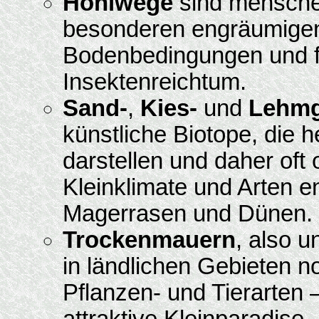
Hohlwege
sind mensche
besonderen engräumigen
Bodenbedingungen und fo
Insektenreichtum.
Sand-
,
Kies-
und
Lehmg
künstliche Biotope, die h
darstellen und daher oft
Kleinklimate und Arten e
Magerrasen und Dünen.
Trockenmauern
, also 
in ländlichen Gebieten n
Pflanzen- und Tierarten 
attraktive Kleinparadise.