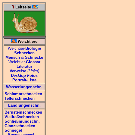
Leitseite
Weichtiere
Weichtier-
Biologie
Schnecken
Mensch
&
Schnecke
Weichtier-
Glossar
Literatur
Verweise
(Links)
Desktop-Fotos
Portrait-Liste
Wasserlungenschn.
Schlammschnecken
Tellerschnecken
Landlungenschn.
Bernsteinschnecken
Vielfraßschnecken
Schließmundschn.
Glanzschnecken
Schnegel
Baumschnegel