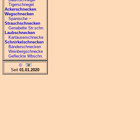
Tigerschnegel
Ackerschnecken
Wegschnecken
Spanische ~
Strauchschnecken
Genabelte Str.schn.
Laubschnecken
Kartäuserschnecke
Schnirkelschnecken
Bänderschnecken
Weinbergschnecke
Gefleckte Wbschn.
©
Seit
01.01.2020