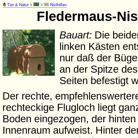
Tier & Natur
>
>
Nisthilfen
Fledermaus-Nis
Bauart:
Die beide
linken Kästen en
nur daß der Bügel
an der Spitze de
Seiten befestigt w
Der rechte, empfehlenswertere 
rechteckige Flugloch liegt gan
Boden eingezogen, der hinten 
Innenraum aufweist. Hinter de