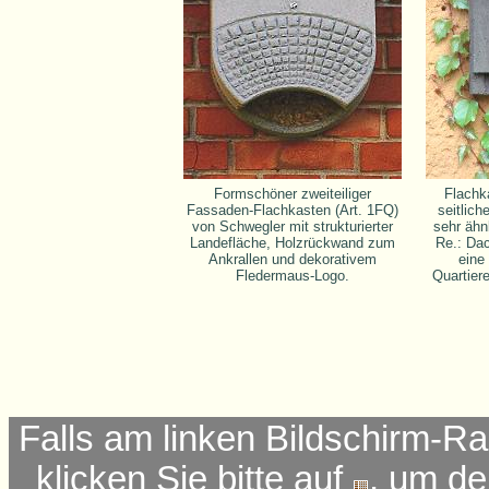
Formschöner zweiteiliger
Flachk
Fassaden-Flachkasten (Art. 1FQ)
seitlich
von Schwegler mit strukturierter
sehr ähn
Landefläche, Holzrückwand zum
Re.: Da
Ankrallen und dekorativem
eine
Fledermaus-Logo.
Quartiere
Falls am linken Bildschirm-Ra
klicken Sie bitte auf
, um d