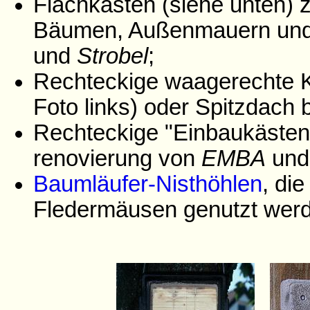
Flachkästen (siehe unten) 
Bäumen, Außenmauern un
und
Strobel
;
Rechteckige waagerechte K
Foto links) oder Spitzdach
Rechteckige "Einbaukästen
renovierung von
EMBA
un
Baumläufer-Nisthöhlen
, di
Fledermäusen genutzt wer