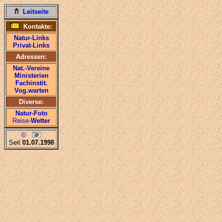
Leitseite
Kontakte:
Natur-Links
Privat-Links
Adressen:
Nat.-Vereine
Ministerien
Fachinstit.
Vog.warten
Diverse:
Natur-Foto
Reise-
Wetter
©
Seit
01.07.1998