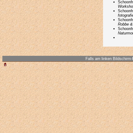
Schoonh
Workshop
Schoonh
fotografi
Schoonh
Robbe & 
Schoonh
Naturmot
Falls am linken Bildschirm-