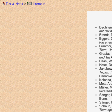
Tier & Natur
>
Literatur
Bechhei
mit der 
Brandt, 
Eggert, D
Facetten
Fürnrohr
Tiere, U
Gradias,
und Tric
Haas, W
Hase, De
Jakubows
Tricks. 
Hannove
Kolossa,
Mett, Al
Müller, 
verständl
Sänger, 
Bonn.
Sänger, 
Schaub, 
Tiere sp