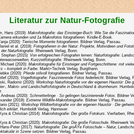
Literatur zur Natur-Fotografie
m, Hans (2019):
Makrofotografie: das Einsteiger-Buch: Wie Sie die Faszinati
Kamera erkunden und 1a Makrofotos fotografieren.
Kindle-E-Book.
Tanja (2020):
Tierische Momente fotografieren
. Bildner Verlag, Passau.
aniel et al. (2019):
Fotografieren in der Natur: Projekte, Motivideen und Fototi
 der Naturfotografie
. Rheinwerk Verlag, Bonn.
, Stephan (2015):
Von erfolgreichen Fotografen lernen: Naturfotografie: Lands
nterwasserwelten, Kurzzeitfotografie
. Rheinwerk Verlag, Bonn.
 Michael (2020):
Makrofotografie für Einsteiger und Fortgeschrittene: mit viele
ks – komplett in Farbe
. Markt+Technik Verlag, Burgthann.
iebke (2020):
Pferde stilvoll fotografieren
. Bildner Verlag, Passau.
tlef (2020):
Vogelfotografie: Faszinierende Fotos federleicht
. Bildner Verlag,
ki, Radomir (2020):
Workshop Naturfotografie vor der eigenen Haustür: Die 
Tier-, Makro- und Landschaftsfotografie in Deutschland & drumherum
. Humbold
r.
 Andreas (2020):
Schmetterlinge · So gelingen faszinierende Fotos
. Bildner V
exander (2019):
Extreme Wildlife-Makrofotografie
. Bildner Verlag, Passau.
Mario (2021):
Workshop Wildtierfotografie vor der eigenen Haustür · Die geheim
ich erklärt
. Humboldt Verlag, Hannover.
Kyra & Christian (2014):
Makrofotografie: Der große Fotokurs
. Vierfarben, Rh
Kyra & Christian (2020):
Makrofotografie: Die große Fotoschule
. Rheinwerk Ve
Hans-Peter (2017):
Naturfotografie: Die groÃŸe Fotoschule – Natur, Landsch
ektakulär in Szene setzen
. Bildner Verlag, Passau.