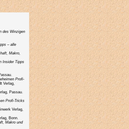
on des Winzigen
pps – alle
chaft, Makro,
n Insider Tipps
 Passau.
geheimen Profi-
t Verlag,
erlag, Passau.
en Profi-Tricks
einwerk Verlag,
rlag, Bonn.
aft, Makro und