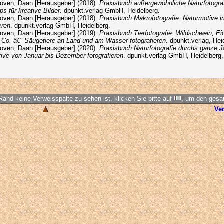
oven, Daan [Herausgeber] (2018):
Praxisbuch außergewöhnliche Naturfotograf
s für kreative Bilder
. dpunkt.verlag GmbH, Heidelberg.
oven, Daan [Herausgeber] (2018):
Praxisbuch Makrofotografie: Naturmotive i
eren
. dpunkt.verlag GmbH, Heidelberg.
oven, Daan [Herausgeber] (2019):
Praxisbuch Tierfotografie: Wildschwein, E
Co. â€“ Säugetiere an Land und am Wasser fotografieren
. dpunkt.verlag, Hei
oven, Daan [Herausgeber] (2020):
Praxisbuch Naturfotografie durchs ganze J
ive von Januar bis Dezember fotografieren
. dpunkt.verlag GmbH, Heidelberg.
Rand keine Verweisspalte zu sehen ist, klicken Sie bitte auf
, um den ges
Ve