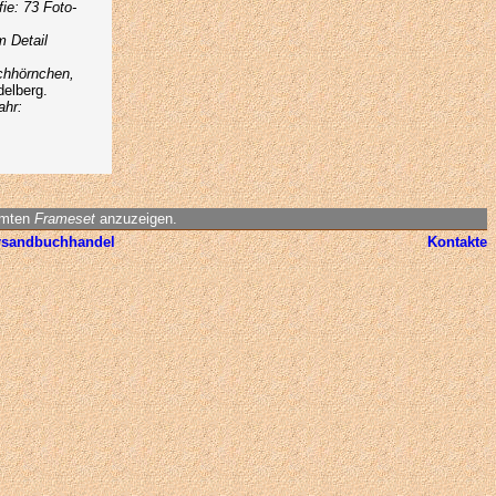
ie: 73 Foto-
m Detail
ichhörnchen,
delberg.
ahr:
amten
Frameset
anzuzeigen.
rsandbuchhandel
Kontakte