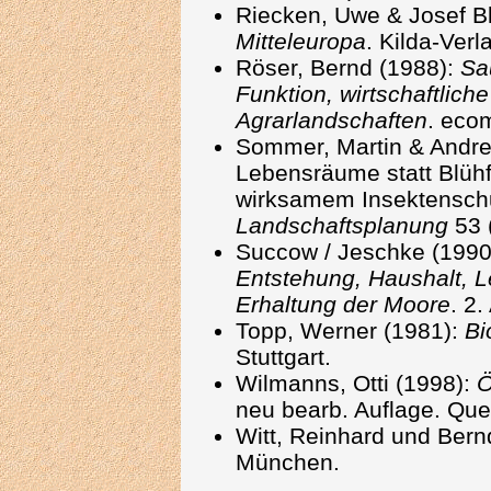
Riecken, Uwe & Josef B
Mitteleuropa
. Kilda-Verl
Röser, Bernd (1988):
Sa
Funktion, wirtschaftlic
Agrarlandschaften
. eco
Sommer, Martin & Andre
Lebensräume statt Blühf
wirksamem Insektenschu
Landschaftsplanung
53 
Succow / Jeschke (1990
Entstehung, Haushalt, L
Erhaltung der Moore
. 2.
Topp, Werner (1981):
Bi
Stuttgart.
Wilmanns, Otti (1998):
Ö
neu bearb. Auflage. Que
Witt, Reinhard und Bernd
München.