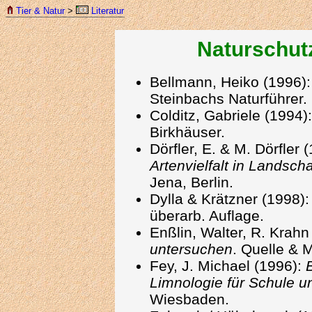
Tier & Natur
>
Literatur
Naturschutz
Bellmann, Heiko (1996)
Steinbachs Naturführer.
Colditz, Gabriele (1994)
Birkhäuser.
Dörfler, E. & M. Dörfler 
Artenvielfalt in Landsch
Jena, Berlin.
Dylla & Krätzner (1998)
überarb. Auflage.
Enßlin, Walter, R. Krahn
untersuchen
. Quelle & 
Fey, J. Michael (1996):
Limnologie für Schule u
Wiesbaden.