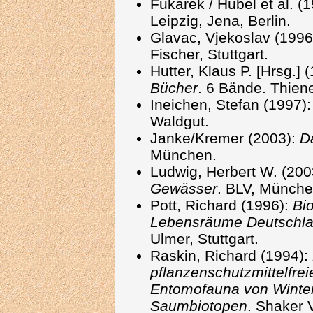
Fukarek / Hübel et al. (
Leipzig, Jena, Berlin.
Glavac, Vjekoslav (1996
Fischer, Stuttgart.
Hutter, Klaus P. [Hrsg.]
Bücher
. 6 Bände. Thien
Ineichen, Stefan (1997)
Waldgut.
Janke/Kremer (2003):
D
München.
Ludwig, Herbert W. (200
Gewässer
. BLV, Münche
Pott, Richard (1996):
Bi
Lebensräume Deutschla
Ulmer, Stuttgart.
Raskin, Richard (1994):
pflanzenschutzmittelfrei
Entomofauna von Winter
Saumbiotopen
. Shaker 