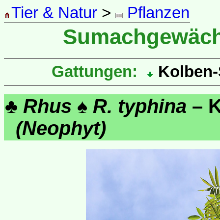
Tier & Natur
>
Pflanzen
Sumachgewäc
Gattungen:
Kolben-
♣
Rhus
♠
R. typhina
– K
(Neophyt)