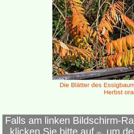
Die Blätter des Essigba
Herbst ora
Falls am linken Bildschirm-Ra
klicken Sie bitte auf
, um d