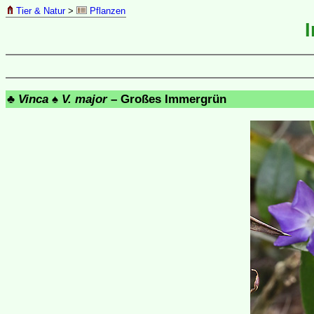
Tier & Natur
>
Pflanzen
♣
Vinca
♠
V. major
– Großes Immergrün