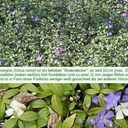
mmergrün
(Vinca minor)
ist ein beliebter "Bodendecker"; es wird 10 cm (max. 1
 violetten (selten weißen) fünf Kronblätter sind zu einer 11 mm langen Röhre 
nd ist in Form eines Fünfecks weniger weiß gezeichnet als bei anderen
Vinca