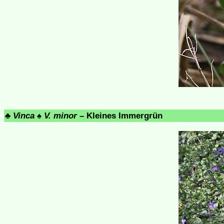
♣
Vinca
♠
V. minor
– Kleines Immergrün