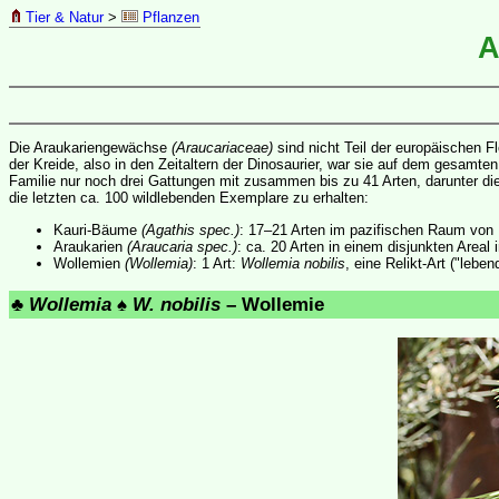
Tier & Natur
>
Pflanzen
A
Die Araukariengewächse
(Araucariaceae)
sind nicht Teil der europäischen F
der Kreide, also in den Zeitaltern der Dinosaurier, war sie auf dem gesamte
Familie nur noch drei Gattungen mit zusammen bis zu 41 Arten, darunter d
die letzten ca. 100 wildlebenden Exemplare zu erhalten:
Kauri-Bäume
(Agathis spec.)
: 17–21 Arten im pazifischen Raum von
Araukarien
(Araucaria spec.)
: ca. 20 Arten in einem disjunkten Areal
Wollemien
(Wollemia)
: 1 Art:
Wollemia nobilis
, eine Relikt-Art ("leb
♣
Wollemia
♠
W. nobilis
– Wollemie