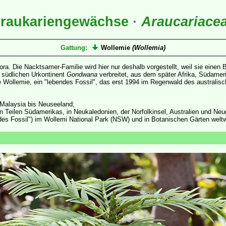
raukariengewächse
·
Araucariace
Gattung:
Wollemie
(Wollemia)
lora. Die Nacktsamer-Familie wird hier nur deshalb vorgestellt, weil sie einen
n südlichen Urkontinent
Gondwana
verbreitet, aus dem später Afrika, Südamerik
ie Wollemie, ein "lebendes Fossil", das erst 1994 im Regenwald des austra
 Malaysia bis Neuseeland;
 in Teilen Südamerikas, in Neukaledonien, der Norfolkinsel, Australien und Neu
endes Fossil") im Wollemi National Park (NSW) und in Botanischen Gärten weltw