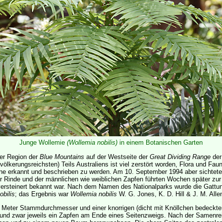
Junge Wollemie
(Wollemia nobilis)
in einem Botanischen Garten
er Region der
Blue Mountains
auf der Westseite der
Great Dividing Range
de
erungsreichsten) Teils Australiens ist viel zerstört worden, Flora und Fauna
ohne erkannt und beschrieben zu werden. Am 10. September 1994 aber sichtete
 Rinde und der männlichen wie weiblichen Zapfen führten Wochen später zur E
versteinert bekannt war. Nach dem Namen des Nationalparks wurde die Gatt
obilis
; das Ergebnis war
Wollemia nobilis
W. G. Jones, K. D. Hill & J. M. Alle
Meter Stammdurchmesser und einer knorrigen (dicht mit Knöllchen bedeckten) 
und zwar jeweils ein Zapfen am Ende eines Seitenzweigs. Nach der Samenrei