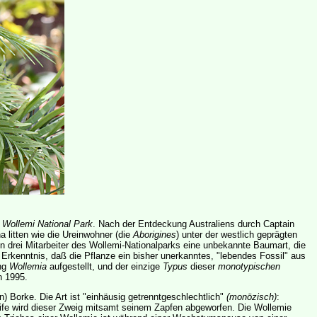
r
Wollemi National Park
. Nach der Entdeckung Australiens durch Captain
 litten wie die Ureinwohner (die
Aborigines
) unter der westlich geprägten
n drei Mitarbeiter des Wollemi-Nationalparks eine unbekannte Baumart, die
rkenntnis, daß die Pflanze ein bisher unerkanntes, "lebendes Fossil" aus
ung
Wollemia
aufgestellt, und der einzige
Typus
dieser
monotypischen
n 1995.
Borke. Die Art ist "einhäusig getrenntgeschlechtlich"
(monözisch)
:
fe wird dieser Zweig mitsamt seinem Zapfen abgeworfen. Die Wollemie