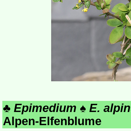
♣
Epimedium
♠
E. alpi
Alpen-Elfenblume