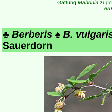
Gattung
Mahonia
zugeo
eu
♣
Berberis
♠
B. vulgari
Sauerdorn