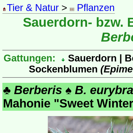
Tier & Natur
>
Pflanzen
Sauerdorn- bzw. 
Berb
Gattungen:
Sauerdorn | B
Sockenblumen
(Epime
♣
Berberis
♠
B. eurybra
Mahonie "Sweet Wint