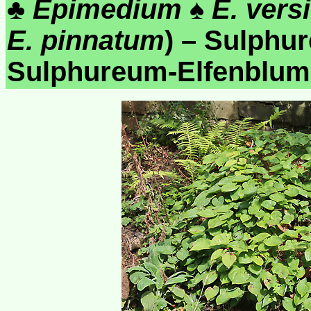
♣
Epimedium
♠
E. vers
E. pinnatum
) – Sulph
Sulphureum-Elfenblum