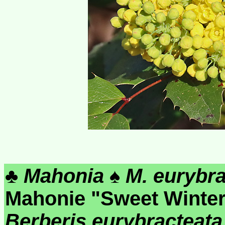
♣
Mahonia
♠
M. eurybra
Mahonie "Sweet Winte
Berberis eurybracteata