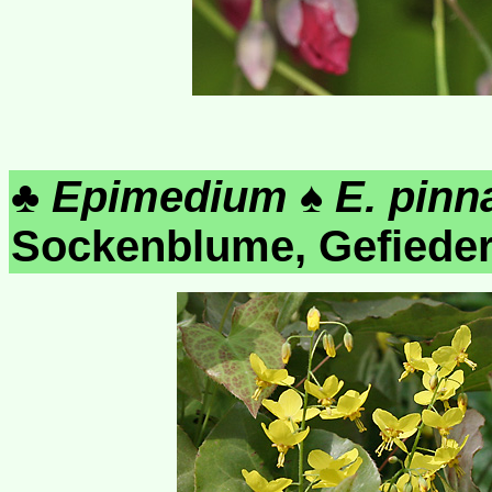
♣
Epimedium
♠
E. pin
Sockenblume, Gefiede