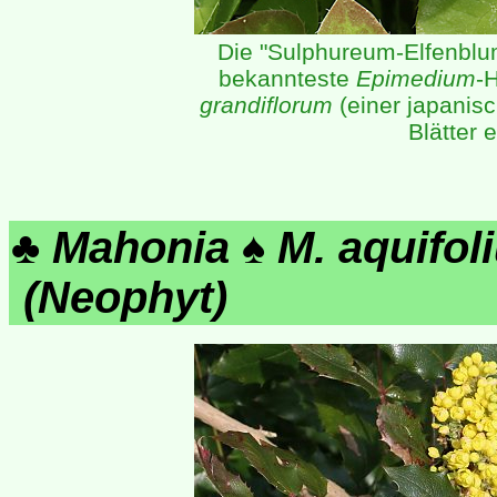
Die "Sulphureum-Elfenbl
bekannteste
Epimedium
-
grandiflorum
(einer japanis
Blätter 
♣
Mahonia
♠
M. aquifol
(Neophyt)