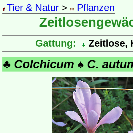
Tier & Natur
>
Pflanzen
Zeitlosengewä
Gattung:
Zeitlose,
♣
Colchicum
♠
C. autu