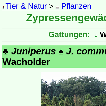
Tier & Natur
>
Pflanzen
Zypressengewä
Gattungen:
W
♣
Juniperus
♠
J. comm
Wacholder