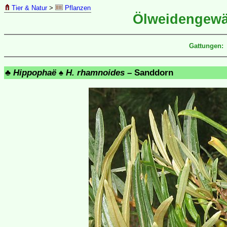
Tier & Natur
>
Pflanzen
Ölweidengew
Gattungen:
♣
Hippophaë
♠
H. rhamnoides
– Sanddorn