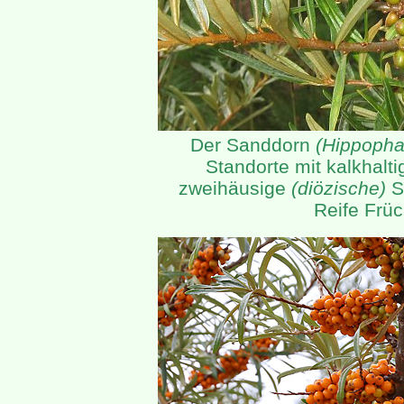
Der Sanddorn
(Hippopha
Standorte mit kalkhalt
zweihäusige
(diözische)
S
Reife Frü