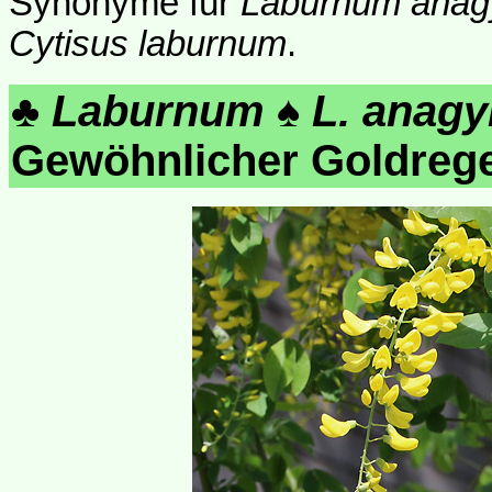
Synonyme für
Laburnum anag
Cytisus laburnum
.
♣
Laburnum
♠
L. anagy
Gewöhnlicher Goldreg