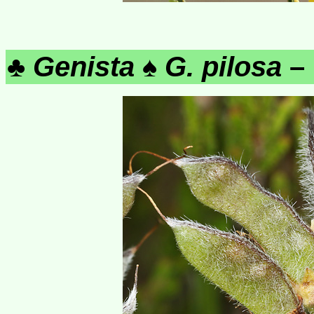
♣
Genista
♠
G. pilosa
– 