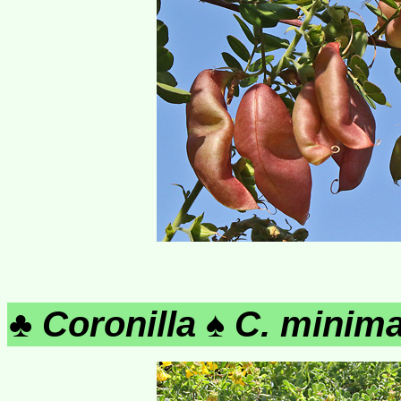
♣
Coronilla
♠
C. minim