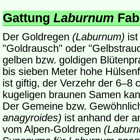
Gattung
Laburnum
Fab
Der Goldregen
(Laburnum)
ist
"Goldrausch" oder "Gelbstrau
gelben bzw. goldigen Blütenpra
bis sieben Meter hohe Hülsenfr
ist giftig, der Verzehr der 6–8
kugeligen braunen Samen kann 
Der Gemeine bzw. Gewöhnlic
anagyroides)
ist anhand der a
vom Alpen-Goldregen
(Laburn