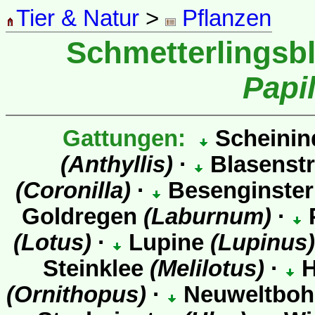
Tier & Natur
>
Pflanzen
Schmetterlingsbl
Papi
Gattungen:
Scheinin
(Anthyllis)
·
Blasenst
(Coronilla)
·
Besenginste
Goldregen
(Laburnum)
·
P
(Lotus)
·
Lupine
(Lupinus)
Steinklee
(Melilotus)
·
H
(Ornithopus)
·
Neuweltbo