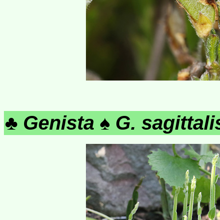
♣
Genista
♠
G. sagittali