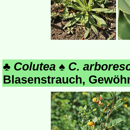
♣
Colutea
♠
C. arbores
Blasenstrauch, Gewöhn