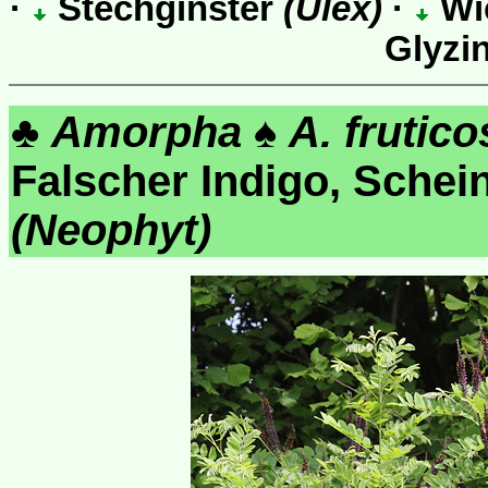
·
Stechginster
(Ulex)
·
Wi
Glyzi
♣
Amorpha
♠
A. frutico
Falscher Indigo, Schei
(Neophyt)