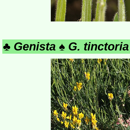
♣
Genista
♠
G. tinctoria