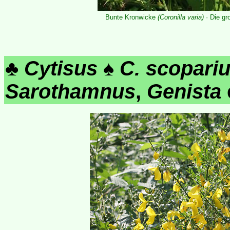
Bunte Kronwicke
(Coronilla varia)
· Die gr
♣
Cytisus
♠
C. scopari
Sarothamnus
,
Genista