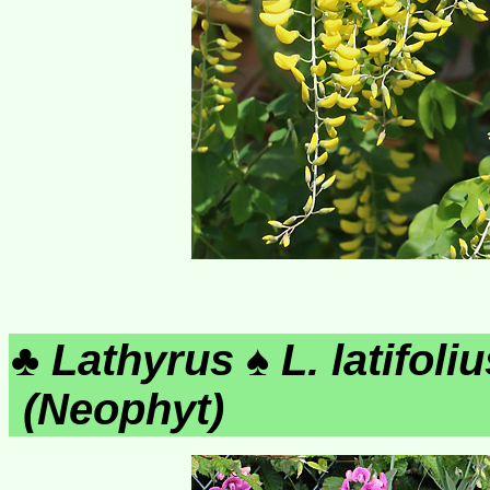
♣
Lathyrus
♠
L. latifoli
(Neophyt)