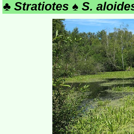
♣
Stratiotes
♠
S. aloide