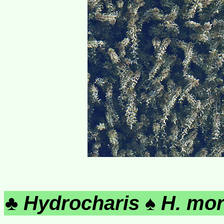
♣
Hydrocharis
♠
H. mor