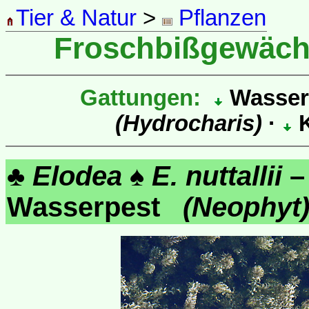
Tier & Natur
>
Pflanzen
Froschbißgewäc
Gattungen:
Wasser
(Hydrocharis)
·
K
♣
Elodea
♠
E. nuttallii
–
Wasserpest
(Neophyt