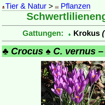
Tier & Natur
>
Pflanzen
Schwertliliene
Gattungen:
Krokus
♣
Crocus
♠
C. vernus
–