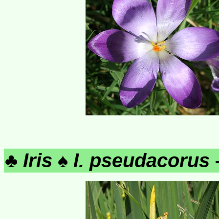
♣
Iris
♠
I. pseudacorus