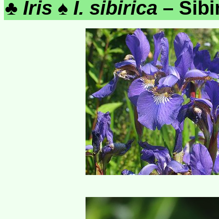
♣
Iris
♠
I. sibirica
– Sibi