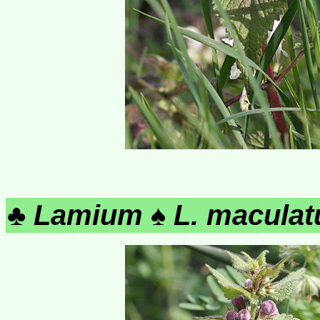
♣
Lamium
♠
L. macula