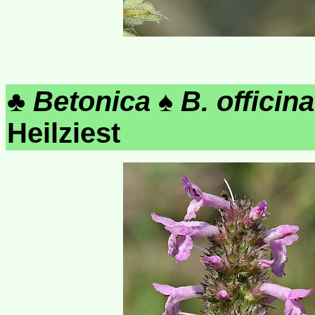
♣
Betonica
♠
B. officina
Heilziest