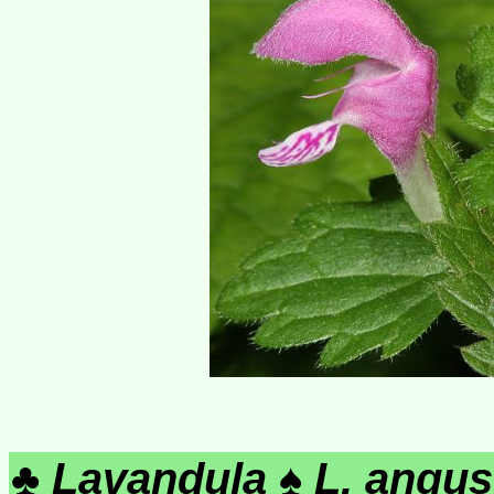
♣
Lavandula
♠
L. angust