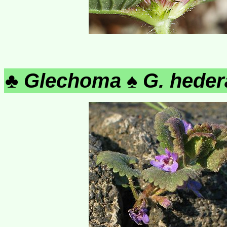
♣
Glechoma
♠
G. heder