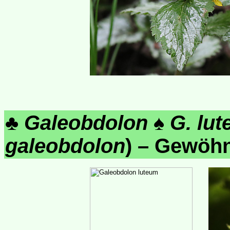
♣
Galeobdolon
♠
G. lu
galeobdolon
) – Gewöhn