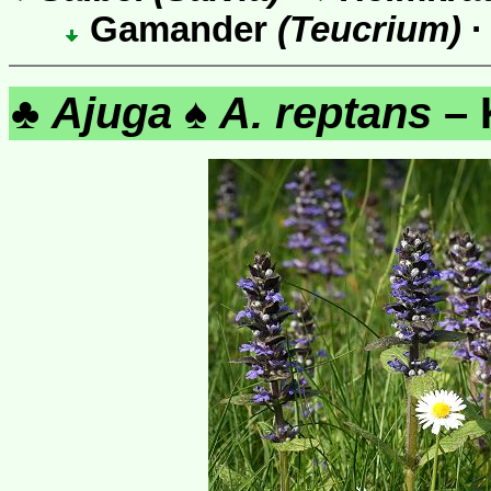
Gamander
(Teucrium)
♣
Ajuga
♠
A. reptans
– 