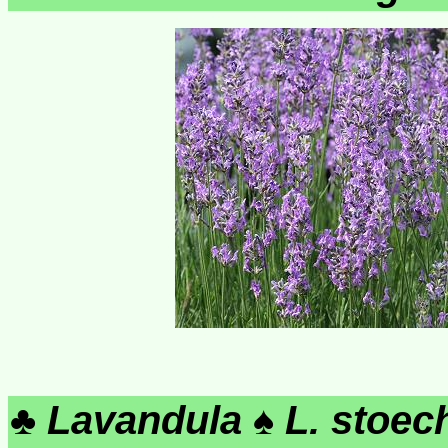
♣
Lavandula
♠
L. stoec