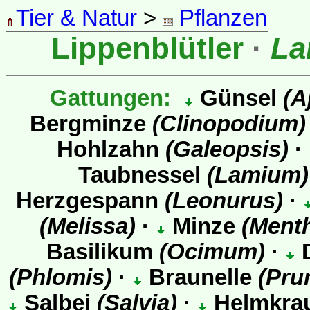
Tier & Natur
>
Pflanzen
Lippenblütler
·
La
Gattungen:
Günsel
(A
Bergminze
(Clinopodium)
Hohlzahn
(Galeopsis)
·
Taubnessel
(Lamium)
Herzgespann
(Leonurus)
·
(Melissa)
·
Minze
(Ment
Basilikum
(Ocimum)
·
(Phlomis)
·
Braunelle
(Prun
Salbei
(Salvia)
·
Helmkra