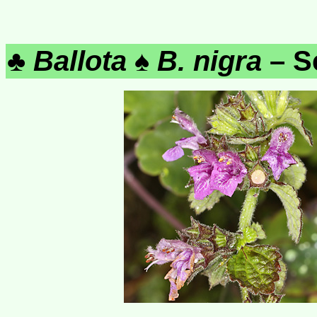
♣
Ballota
♠
B. nigra
– S