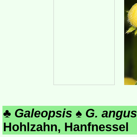
♣
Galeopsis
♠
G. angust
Hohlzahn, Hanfnessel