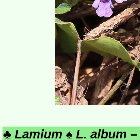
♣
Lamium
♠
L. album
–