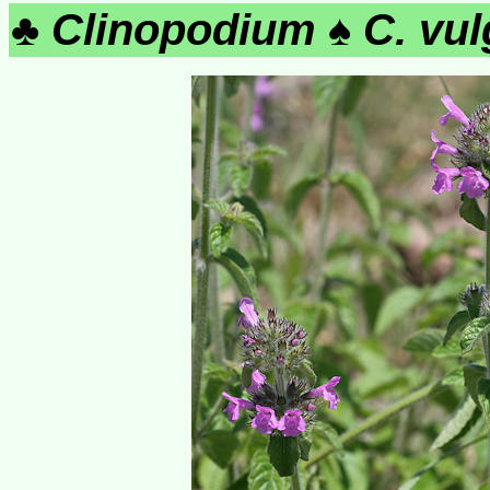
♣
Clinopodium
♠
C. vul