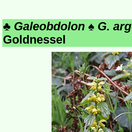
♣
Galeobdolon
♠
G. ar
Goldnessel