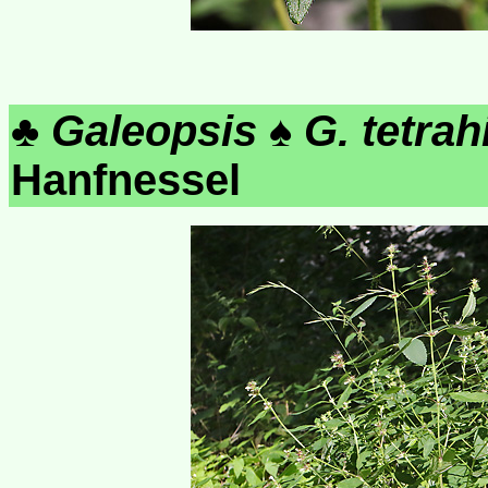
♣
Galeopsis
♠
G. tetrah
Hanfnessel