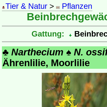
Tier & Natur
>
Pflanzen
Beinbrechgewä
Gattung:
Beinbrec
♣
Narthecium
♠
N. oss
Ährenlilie, Moorlilie