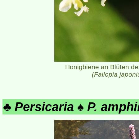
Honigbiene an Blüten d
(Fallopia japoni
♣
Persicaria
♠
P. amphi