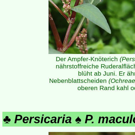
Der Ampfer-Knöterich
(Pers
nährstoffreiche Ruderalfläc
blüht ab Juni. Er äh
Nebenblattscheiden
(Ochreae
oberen Rand kahl o
♣
Persicaria
♠
P. macul