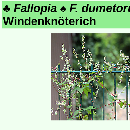
♣
Fallopia
♠
F. dumeto
Windenknöterich