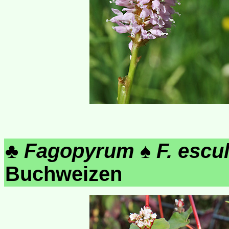
♣
Fagopyrum
♠
F. escu
Buchweizen