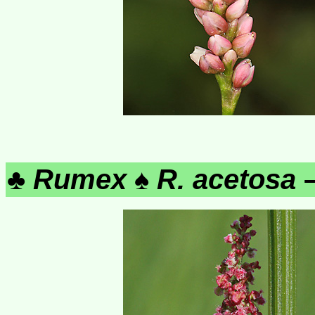
♣
Rumex
♠
R. acetosa
–