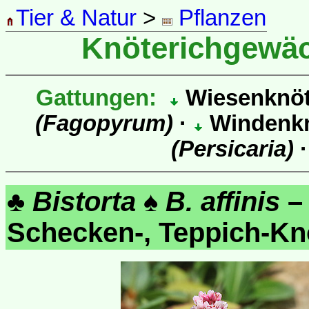
Tier & Natur
>
Pflanzen
Knöterichgewä
Gattungen:
Wiesenknöt
(Fagopyrum)
·
Windenkn
(Persicaria)
♣
Bistorta
♠
B. affinis
– 
Schecken-, Teppich-K