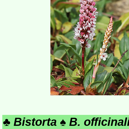
♣
Bistorta
♠
B. officinal