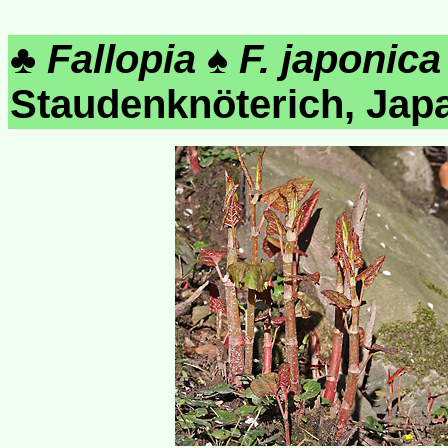
♣
Fallopia
♠
F. japonica
Staudenknöterich, Ja