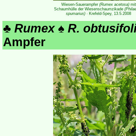
Wiesen-Sauerampfer
(Rumex acetosa)
mit
Schaumhülle der Wiesenschaumzikade
(Phila
spumarius)
· Krefeld-Spey, 13.5.2008
♣
Rumex
♠
R. obtusifol
Ampfer