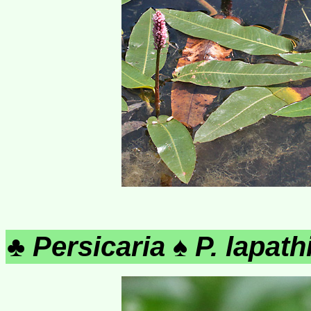
♣
Persicaria
♠
P. lapath