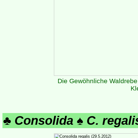
Die Gewöhnliche Waldreb
Kl
♣
Consolida
♠
C. regali