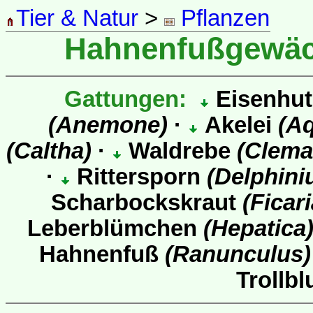
Tier & Natur
>
Pflanzen
Hahnenfußgewä
Gattungen:
Eisenhu
(Anemone)
·
Akelei
(Aq
(Caltha)
·
Waldrebe
(Clema
·
Rittersporn
(Delphini
Scharbockskraut
(Ficari
Leberblümchen
(Hepatica
Hahnenfuß
(Ranunculus)
Trollb