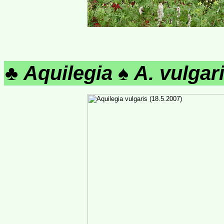
♣
Aquilegia
♠
A. vulgar