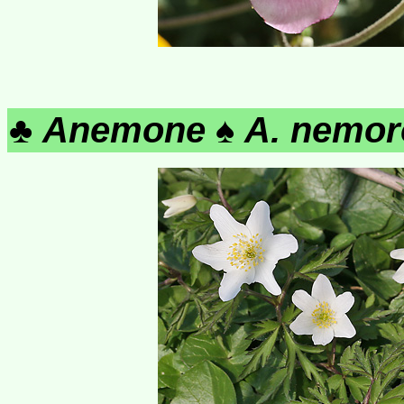
♣
Anemone
♠
A. nemor