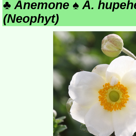
♣
Anemone
♠
A. hupeh
(Neophyt)