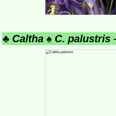
♣
Caltha
♠
C. palustris