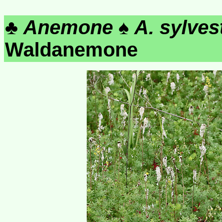
♣
Anemone
♠
A. sylves
Waldanemone