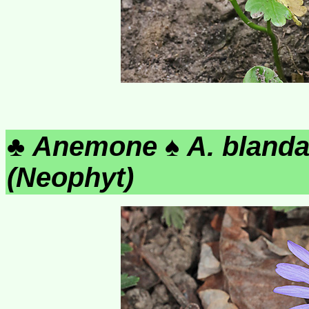
♣
Anemone
♠
A. bland
(Neophyt)