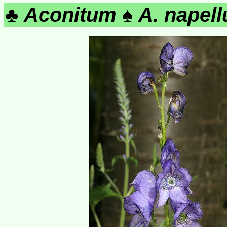
♣
Aconitum
♠
A. napell