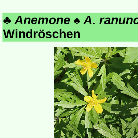
♣
Anemone
♠
A. ranun
Windröschen