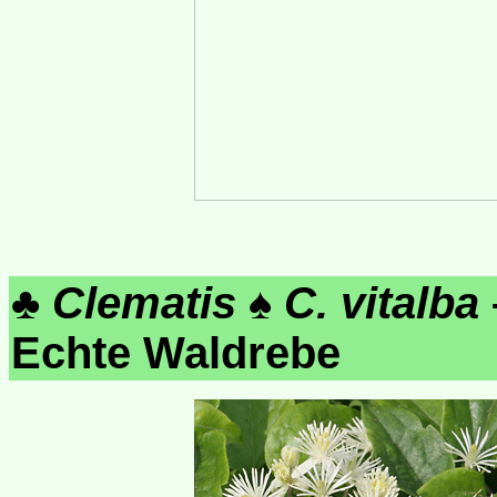
♣
Clematis
♠
C. vitalba
Echte Waldrebe