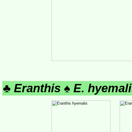
♣
Eranthis
♠
E. hyemal