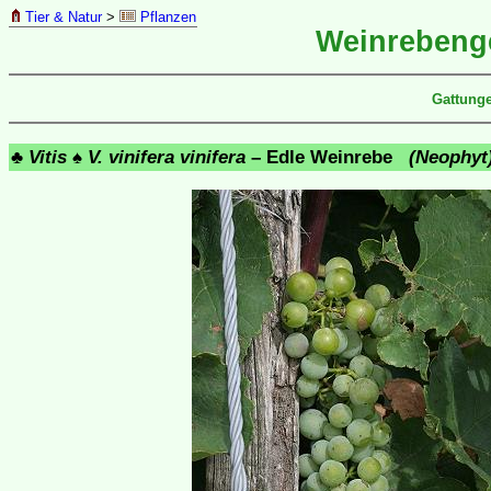
Tier & Natur
>
Pflanzen
Weinreben
Gattunge
♣
Vitis
♠
V. vinifera vinifera
– Edle Weinrebe
(Neophyt