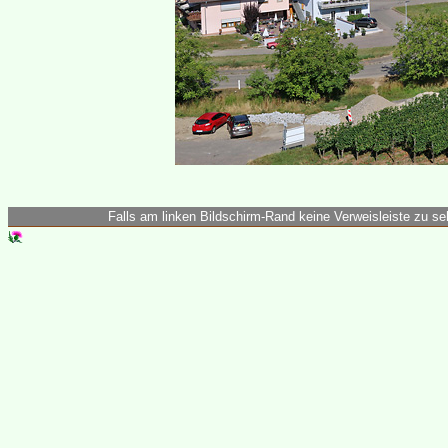
Falls am linken Bildschirm-Rand keine Verweisleiste zu seh