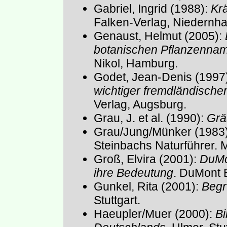
Gabriel, Ingrid (1988):
Krä
Falken-Verlag, Niedernh
Genaust, Helmut (2005):
botanischen Pflanzenna
Nikol, Hamburg.
Godet, Jean-Denis (1997
wichtiger fremdländische
Verlag, Augsburg.
Grau, J. et al. (1990):
Grä
Grau/Jung/Münker (1983
Steinbachs Naturführer. 
Groß, Elvira (2001):
DuMo
ihre Bedeutung
. DuMont 
Gunkel, Rita (2001):
Begr
Stuttgart.
Haeupler/Muer (2000):
Bi