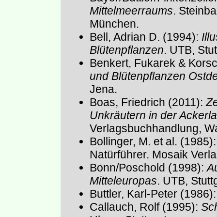
Mittelmeerraums
. Steinb
München.
Bell, Adrian D. (1994):
Ill
Blütenpflanzen
. UTB, Stut
Benkert, Fukarek & Kors
und Blütenpflanzen Ostd
Jena.
Boas, Friedrich (2011):
Ze
Unkräutern in der Ackerl
Verlagsbuchhandlung, Wa
Bollinger, M. et al. (1985)
Natürführer. Mosaik Verl
Bonn/Poschold (1998):
A
Mitteleuropas
. UTB, Stuttg
Buttler, Karl-Peter (1986)
Callauch, Rolf (1995):
Sch