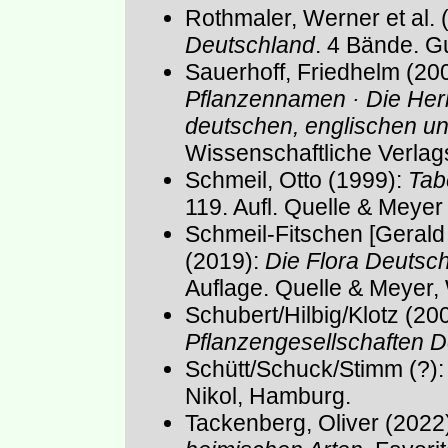
Rothmaler, Werner et al. 
Deutschland
. 4 Bände. G
Sauerhoff, Friedhelm (20
Pflanzennamen · Die Herk
deutschen, englischen u
Wissenschaftliche Verlags
Schmeil, Otto (1999):
Tab
119. Aufl. Quelle & Meye
Schmeil-Fitschen [Gerald
(2019):
Die Flora Deutsc
Auflage. Quelle & Meyer,
Schubert/Hilbig/Klotz (20
Pflanzengesellschaften 
Schütt/Schuck/Stimm (?)
Nikol, Hamburg.
Tackenberg, Oliver (2022