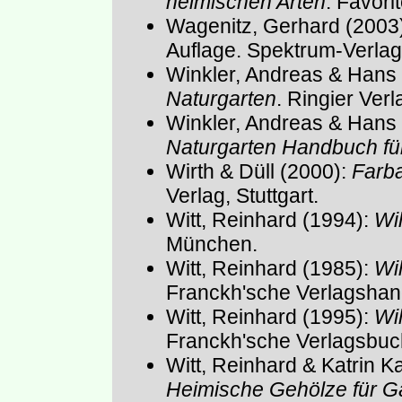
heimischen Arten
. Favori
Wagenitz, Gerhard (2003
Auflage. Spektrum-Verlag
Winkler, Andreas & Hans
Naturgarten
. Ringier Verl
Winkler, Andreas & Hans
Naturgarten Handbuch für
Wirth & Düll (2000):
Farba
Verlag, Stuttgart.
Witt, Reinhard (1994):
Wi
München.
Witt, Reinhard (1985):
Wi
Franckh'sche Verlagshand
Witt, Reinhard (1995):
Wi
Franckh'sche Verlagsbuch
Witt, Reinhard & Katrin K
Heimische Gehölze für Gä