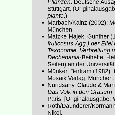
Pflanzen
. Deutsche Ausa
Stuttgart. (Originalausga
piante
.)
Marbach/Kainz (2002):
M
München.
Matzke-Hajek, Günther (
fruticosus-Agg.) der Eife
Taxonomie, Verbreitung u
Dechenania
-Beihefte, He
Seiten) an der Universitä
Münker, Bertram (1982):
Mosaik Verlag, München.
Nuridsany, Claude & Mar
Das Volk in den Gräsern
.
Paris. [Originalausgabe:
Roth/Daunderer/Kormann
Nikol.