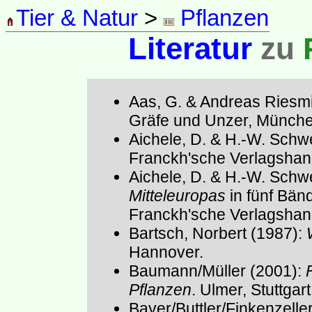
Tier & Natur
>
Pflanzen
Literatur
zu
Aas, G. & Andreas Riesmi
Gräfe und Unzer, Münche
Aichele, D. & H.-W. Schw
Franckh'sche Verlagshand
Aichele, D. & H.-W. Schw
Mitteleuropas
in fünf Bän
Franckh'sche Verlagshand
Bartsch, Norbert (1987):
Hannover.
Baumann/Müller (2001):
Pflanzen
. Ulmer, Stuttgart
Bayer/Buttler/Finkenzelle