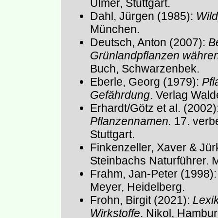
Ulmer, Stuttgart.
Dahl, Jürgen (1985):
Wild
München.
Deutsch, Anton (2007):
B
Grünlandpflanzen währen
Buch, Schwarzenbek.
Eberle, Georg (1979):
Pfl
Gefährdung
. Verlag Wal
Erhardt/Götz et al. (2002)
Pflanzennamen.
17. verbe
Stuttgart.
Finkenzeller, Xaver & Jü
Steinbachs Naturführer. 
Frahm, Jan-Peter (1998)
Meyer, Heidelberg.
Frohn, Birgit (2021):
Lexik
Wirkstoffe
. Nikol, Hambur