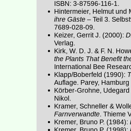
ISBN: 3-87596-116-1.
Hintermeier, Helmut und 
ihre Gäste
– Teil 3. Selbs
7689-028-09.
Keizer, Gerrit J. (2000):
D
Verlag.
Kirk, W. D. J. & F. N. Ho
the Plants That Benefit the
International Bee Researc
Klapp/Boberfeld (1990):
T
Auflage. Parey, Hamburg +
Körber-Grohne, Udegard 
Nikol.
Kramer, Schneller & Wol
Farnverwandte
. Thieme V
Kremer, Bruno P. (1984):
Kremer, Bruno P. (1998):