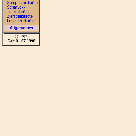
Sumpfschildkröte
Schmuck-
schildkröte
Zierschildkröte
Landschildkröte
Allgemeines
©
Seit
01.07.1998