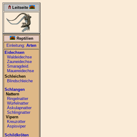
Leitseite
Reptilien
Einleitung:
Arten
Eidechsen
Waldeidechse
Zauneidechse
Smaragdeid.
Mauereidechse
Schleichen
Blindschleiche
Schlangen
Nattern
Ringelnatter
Würfelnatter
Äskulapnatter
Schlingnatter
Vipern
Kreuzotter
Aspisviper
Schildkröten