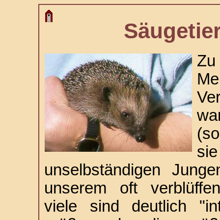
Säugetie
Zu
Me
Ve
war
(s
s
unselbständigen Junge
unserem oft verblüffen
viele sind deutlich "in