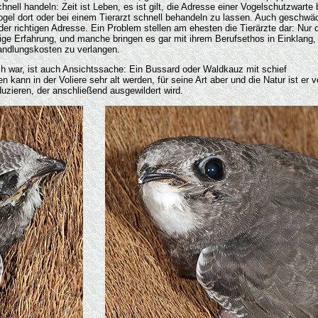
chnell handeln: Zeit ist Leben, es ist gilt, die Adresse einer Vogelschutzwarte
ogel dort oder bei einem Tierarzt schnell behandeln zu lassen. Auch geschwä
der richtigen Adresse. Ein Problem stellen am ehesten die Tierärzte dar: Nur 
ige Erfahrung, und manche bringen es gar mit ihrem Berufsethos in Einklang,
andlungskosten zu verlangen.
ich war, ist auch Ansichtssache: Ein Bussard oder Waldkauz mit schief
n in der Voliere sehr alt werden, für seine Art aber und die Natur ist er ve
zieren, der anschließend ausgewildert wird.