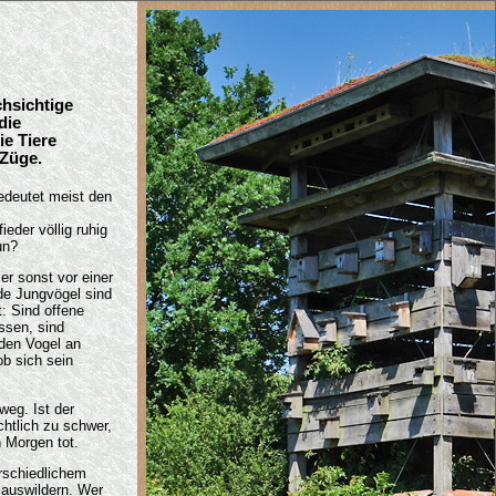
chsichtige
die
ie Tiere
 Züge.
edeutet meist den
eder völlig ruhig
un?
er sonst vor einer
de Jungvögel sind
: Sind offene
ssen, sind
 den Vogel an
ob sich sein
weg. Ist der
chtlich zu schwer,
 Morgen tot.
erschiedlichem
 auswildern. Wer