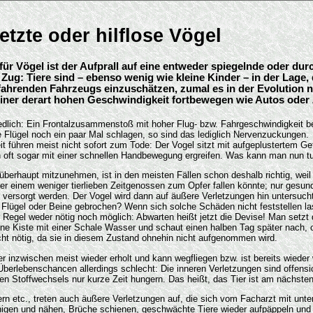
etzte oder hilflose Vögel
für Vögel ist der Aufprall auf eine entweder spiegelnde oder dur
Zug: Tiere sind – ebenso wenig wie kleine Kinder – in der Lage, 
 fahrenden Fahrzeugs einzuschätzen, zumal es in der Evolution n
einer derart hohen Geschwindigkeit fortbewegen wie Autos oder
edlich: Ein Frontalzusammenstoß mit hoher Flug- bzw. Fahrgeschwindigkeit b
e Flügel noch ein paar Mal schlagen, so sind das lediglich Nervenzuckungen.
hren meist nicht sofort zum Tode: Der Vogel sitzt mit aufgeplustertem Gefi
 oft sogar mit einer schnellen Handbewegung ergreifen. Was kann man nun t
überhaupt mitzunehmen, ist in den meisten Fällen schon deshalb richtig, weil 
 einem weniger tierlieben Zeitgenossen zum Opfer fallen könnte; nur gesun
h versorgt werden. Der Vogel wird dann auf äußere Verletzungen hin untersucht
Flügel oder Beine gebrochen? Wenn sich solche Schäden nicht feststellen la
r Regel weder nötig noch möglich: Abwarten heißt jetzt die Devise! Man setzt
ine Kiste mit einer Schale Wasser und schaut einen halben Tag später nach, 
cht nötig, da sie in diesem Zustand ohnehin nicht aufgenommen wird.
er inzwischen meist wieder erholt und kann wegfliegen bzw. ist bereits wieder 
berlebenschancen allerdings schlecht: Die inneren Verletzungen sind offensi
n Stoffwechsels nur kurze Zeit hungern. Das heißt, das Tier ist am nächsten
rn etc., treten auch äußere Verletzungen auf, die sich vom Facharzt mit unt
nigen und nähen, Brüche schienen, geschwächte Tiere wieder aufpäppeln und