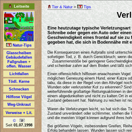
Tier & Natur
>
Tips
Verl
Eine heutzutage typische Verletzungsart 
Schreibe oder gegen ein Auto oder einen 
Geschwindigkeit eines frontal auf sie zu
gegeben hat, die sich in Bodennähe mit 
Die Konsequenzen eines Aufpralls sind unterschi
sofortigen Tod, z. B. durch Genickbruch; wenn di
Zusammenstöße bei geringerer Geschwindigkeit fü
und scheinbar zahm auf dem Boden und läßt sich
Einen offensichtlich hilflosen erwachsenen Vogel 
möglichen Genesung einem Hund, einer Katze oder
tabu, da diese in der Regel von den Altvögel noc
Wunden oder verkrusteter Kot zu erkennen? Sind 
weiterführende großartige Rettungsaktionen in de
einem abgedunkelten und nicht zu kalten Ort in e
Zustand gebessert hat. Nahrung zu reichen ist ni
Waren die Verletzungen leicht, so hat sich das Ti
Zustand unverändert oder schlimmer, stehen die Ü
und die meisten Vögel können aufgrund ihres hohe
Bei größeren Vögeln, insbesondere Greifen, Reihe
Erfolg behandeln lassen: Wunden lassen sich rei