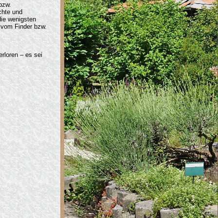
 bzw.
chte und
die wenigsten
 vom Finder bzw.
rloren – es sei