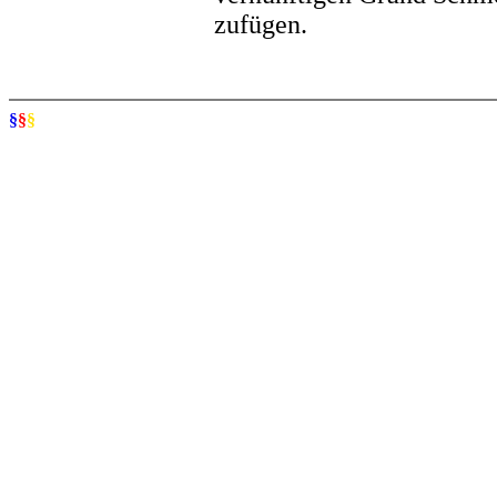
zufügen.
§
§
§