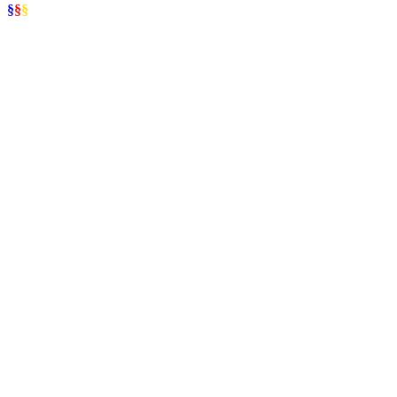
§
§
§