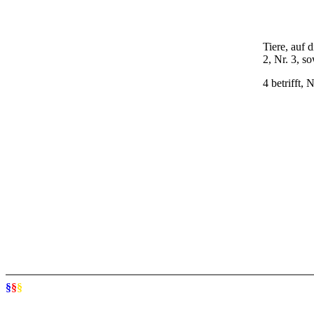
Tiere, auf 
2, Nr. 3, s
4 betrifft,
§
§
§