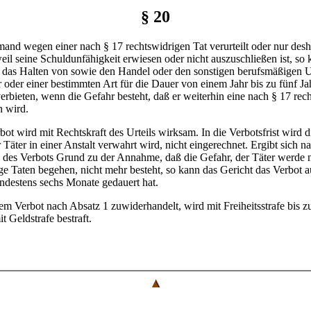
§ 20
mand wegen einer nach § 17 rechtswidrigen Tat verurteilt oder nur desh
 weil seine Schuldunfähigkeit erwiesen oder nicht auszuschließen ist, so
t das Halten von sowie den Handel oder den sonstigen berufsmäßigen
r oder einer bestimmten Art für die Dauer von einem Jahr bis zu fünf Ja
erbieten, wenn die Gefahr besteht, daß er weiterhin eine nach § 17 rec
n wird.
bot wird mit Rechtskraft des Urteils wirksam. In die Verbotsfrist wird di
 Täter in einer Anstalt verwahrt wird, nicht eingerechnet. Ergibt sich n
des Verbots Grund zu der Annahme, daß die Gefahr, der Täter werde 
ge Taten begehen, nicht mehr besteht, so kann das Gericht das Verbot 
ndestens sechs Monate gedauert hat.
em Verbot nach Absatz 1 zuwiderhandelt, wird mit Freiheitsstrafe bis z
t Geldstrafe bestraft.