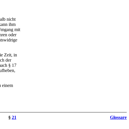
alb nicht
 kann ihm
 Umgang mit
hren oder
htswidrige
e Zeit, in
ach der
nach § 17
aufheben,
u einem
§
21
Glossare