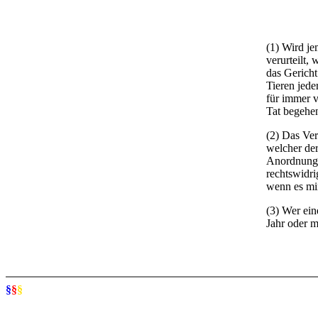
(1) Wird je
verurteilt,
das Gerich
Tieren jede
für immer v
Tat begehe
(2) Das Ver
welcher der
Anordnung 
rechtswidri
wenn es mi
(3) Wer ein
Jahr oder mi
§
§
§