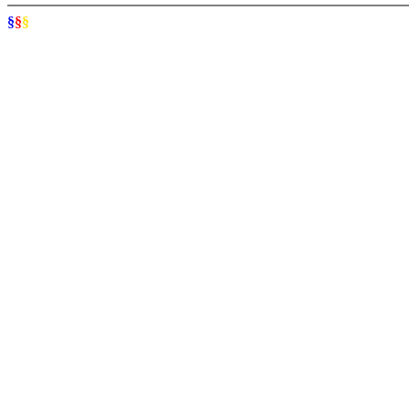
§
§
§