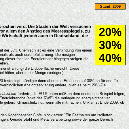
Stand: 2009
prochen wird. Die Staaten der Welt versuchen
20%
or allem den Anstieg des Meeresspiegels, zu
Wirtschaft jedoch auch in Deutschland, die
30%
eil der Luft. Chemisch ist es eine Verbindung von einem
40%
erials als auch durch Zellatmung. Die riesigen
g dieser fossilen Energieträger hingegen steigert die
llen.
nnenstrahlung) die Erdoberfläche erreicht. Diese
 höher, aber in der Menge niedriger.)
festgelegt, kündigte dann aber eine Erhöhung auf 30% an für den Fall,
nverbindlichen Absichtserklärung endete, blieb es beim 20%-Ziel.
ndelsblatt
forderte, die EU-Staaten müßten dem deutschen Beispiel folgen,
Energiebranche (etwa des RWE) die Verlagerung energieintensiver
le geben: Klimaschutz nur, wenn alle mitmachen. Unklar ist Ende 2009, ob
ie den Kopenhagener Gipfel blockierten: "Ein Festhalten am isolierten
ringen. Gerade Stahl und Metallverarbeitung sowie der ganze Bereich