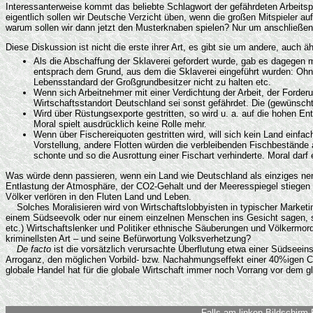
Interessanterweise kommt das beliebte Schlagwort der gefährdeten Arbeitsp
eigentlich sollen wir Deutsche Verzicht üben, wenn die großen Mitspieler au
warum sollen wir dann jetzt den Musterknaben spielen? Nur um anschließen
Diese Diskussion ist nicht die erste ihrer Art, es gibt sie um andere, au
Als die Abschaffung der Sklaverei gefordert wurde, gab es dagegen m
entsprach dem Grund, aus dem die Sklaverei eingeführt wurden: Ohne 
Lebensstandard der Großgrundbesitzer nicht zu halten etc.
Wenn sich Arbeitnehmer mit einer Verdichtung der Arbeit, der Forderu
Wirtschaftsstandort Deutschland sei sonst gefährdet. Die (gewünsch
Wird über Rüstungsexporte gestritten, so wird u. a. auf die hohen En
Moral spielt ausdrücklich keine Rolle mehr.
Wenn über Fischereiquoten gestritten wird, will sich kein Land einfa
Vorstellung, andere Flotten würden die verbleibenden Fischbestände 
schonte und so die Ausrottung einer Fischart verhinderte. Moral d
Was würde denn passieren, wenn ein Land wie Deutschland als einziges ne
Entlastung der Atmosphäre, der CO2-Gehalt und der Meeresspiegel stiegen e
Völker verlören in den Fluten Land und Leben.
Solches Moralisieren wird von Wirtschaftslobbyisten in typischer Marketin
einem Südseevolk oder nur einem einzelnen Menschen ins Gesicht sagen, sei
etc.) Wirtschaftslenker und Politiker ethnische Säuberungen und Völkermord 
kriminellsten Art – und seine Befürwortung Volksverhetzung?
De facto
ist die vorsätzlich verursachte Überflutung etwa einer Südseeins
Arroganz, den möglichen Vorbild- bzw. Nachahmungseffekt einer 40%igen CO
globale Handel hat für die globale Wirtschaft immer noch Vorrang vor dem g
Falls am linken Bildschirm-