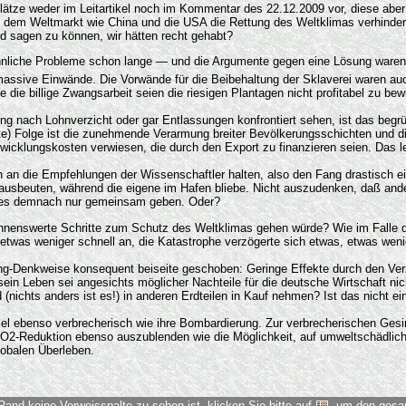
lätze weder im Leitartikel noch im Kommentar des 22.12.2009 vor, diese aber 
f dem Weltmarkt wie China und die USA die Rettung des Weltklimas verhindern?
d sagen zu können, wir hätten recht gehabt?
ch ähnliche Probleme schon lange — und die Argumente gegen eine Lösung ware
assive Einwände. Die Vorwände für die Beibehaltung der Sklaverei waren auch 
die billige Zwangsarbeit seien die riesigen Plantagen nicht profitabel zu be
ng nach Lohnverzicht oder gar Entlassungen konfrontiert sehen, ist das begrü
te) Folge ist die zunehmende Verarmung breiter Bevölkerungsschichten und d
twicklungskosten verwiesen, die durch den Export zu finanzieren seien. Das le
ch an die Empfehlungen der Wissenschaftler halten, also den Fang drastisch e
ausbeuten, während die eigene im Hafen bliebe. Nicht auszudenken, daß ander
arf es demnach nur gemeinsam geben. Oder?
nnenswerte Schritte zum Schutz des Weltklimas gehen würde? Wie im Falle d
twas weniger schnell an, die Katastrophe verzögerte sich etwas, etwas wenig
g-Denkweise konsequent beiseite geschoben: Geringe Effekte durch den Verzi
n Leben sei angesichts möglicher Nachteile für die deutsche Wirtschaft nic
(nichts anders ist es!) in anderen Erdteilen in Kauf nehmen? Ist das nicht ei
el ebenso verbrecherisch wie ihre Bombardierung. Zur verbrecherischen Gesinn
2-Reduktion ebenso auszublenden wie die Möglichkeit, auf umweltschädliche 
lobalen Überleben.
Rand keine Verweisspalte zu sehen ist, klicken Sie bitte auf
, um den ges