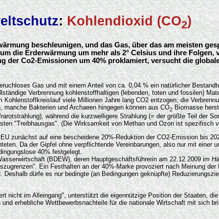
ltschutz
:
Kohlendioxid (CO
)
2
 Erwärmung beschleunigen, und das Gas, über das am meisten ges
um die Erderwärmung um mehr als 2° Celsius und ihre Folgen, v
 der Co2-Emissionen um 40% proklamiert, versucht die globale 
geruchloses Gas und mit einem Anteil von ca. 0,04 % ein natürlicher Bestandt
llständige Verbrennung kohlenstoffhaltigen (lebenden, toten und fossilen) Mat
 Kohlenstoffkreislauf viele Millionen Jahre lang CO2 entzogen; die Verbrennun
zen, manche Bakterien und Archaeen hingegen können aus CO
Biomasse herste
2
rotstrahlung), während die kurzwelligere Strahlung (= der größte Teil der So
n "Treibhausgas". (Die Wirksamkeit von Methan und Ozon ist spezifisch viel
EU zunächst auf eine bescheidene 20%-Reduktion der CO2-Emission bis 2020 
ten. Da der Gipfel ohne verpflichtende Vereinbarungen, also nur mit einer u
edingungslose 40% festgelegt.
Wasserwirtschaft (BDEW), deren Hauptgeschäftsführerin am 22.12.2009 im
Ha
szugrenzen". Ein Festhalten an der 40%-Marke provoziert nach Meinung der 
d. Deshalb dürfe es nur bedingte (an Bedingungen geknüpfte) Reduzierungszie
ert nicht im Alleingang", unterstützt die eigennützige Position der Staaten, d
 und erhebliche Wettbewerbsnachteile für die nationale Wirtschaft mit sich b