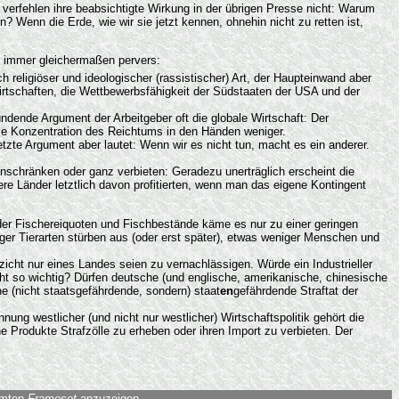
verfehlen ihre beabsichtigte Wirkung in der übrigen Presse nicht: Warum
 Wenn die Erde, wie wir sie jetzt kennen, ohnehin nicht zu retten ist,
n immer gleichermaßen pervers:
religiöser und ideologischer (rassistischer) Art, der Haupteinwand aber
wirtschaften, die Wettbewerbsfähigkeit der Südstaaten der USA und der
ndende Argument der Arbeitgeber oft die globale Wirtschaft: Der
ie Konzentration des Reichtums in den Händen weniger.
tzte Argument aber lautet: Wenn wir es nicht tun, macht es ein anderer.
inschränken oder ganz verbieten: Geradezu unerträglich erscheint die
e Länder letztlich davon profitierten, wenn man das eigene Kontingent
er Fischereiquoten und Fischbestände käme es nur zu einer geringen
er Tierarten stürben aus (oder erst später), etwas weniger Menschen und
cht nur eines Landes seien zu vernachlässigen. Würde ein Industrieller
ht so wichtig? Dürfen deutsche (und englische, amerikanische, chinesische
ne (nicht staatsgefährdende, sondern) staat
en
gefährdende Straftat der
ung westlicher (und nicht nur westlicher) Wirtschaftspolitik gehört die
Produkte Strafzölle zu erheben oder ihren Import zu verbieten. Der
amten
Frameset
anzuzeigen.