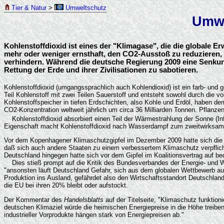
Tier & Natur
>
Umweltschutz
Umwe
Kohlenstoffdioxid ist eines der "Klimagase", die die globale
mehr oder weniger ernsthaft, den CO2-Ausstoß zu reduzieren, 
verhindern. Während die deutsche Regierung 2009 eine Senkung
Rettung der Erde und ihrer Zivilisationen zu sabotieren.
Kohlenstoffdioxid (umgangssprachlich auch Kohlendioxid) ist ein farb- und 
Teil Kohlenstoff mit zwei Teilen Sauerstoff und entsteht sowohl durch die vo
Kohlenstoffspeicher in tiefen Erdschichten, also Kohle und Erdöl, haben dem
CO2-Konzentration weltweit jährlich um circa 36 Milliarden Tonnen. Pflan
Kohlenstoffdioxid absorbiert einen Teil der Wärmestrahlung der Sonne (Infra
Eigenschaft macht Kohlenstoffdioxid nach Wasserdampf zum zweitwirksamste
Vor dem Kopenhagener Klimaschutzgipfel im Dezember 2009 hatte sich die 
daß sich auch andere Staaten zu einem verbessertem Klimaschutz verpflichte
Deutschland hingegen hatte sich vor dem Gipfel im Koalitionsvertrag auf b
Dies stieß prompt auf die Kritik des Bundesverbandes der Energie- und 
"ansonsten läuft Deutschland Gefahr, sich aus dem globalen Wettbewerb au
Produktion ins Ausland, gefährdet also den Wirtschaftsstandort Deutschlan
die EU bei ihren 20% bleibt oder aufstockt.
Der Kommentar des
Handelsblatts
auf der Titelseite, "Klimaschutz funktioni
deutschen Klimaziel würde die heimischen Energiepreise in die Höhe treiben
industrieller Vorprodukte hängen stark von Energiepreisen ab."