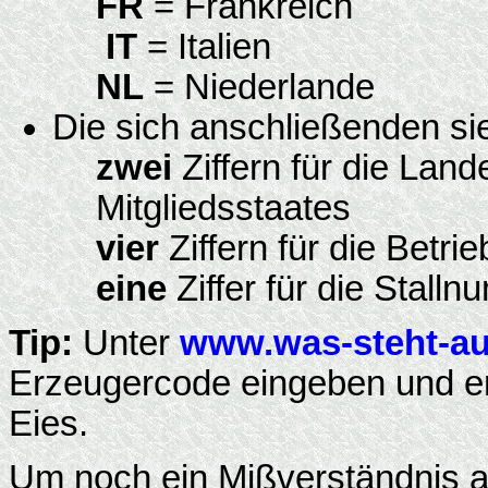
FR
= Frankreich
IT
= Italien
NL
= Niederlande
Die sich anschließenden sieb
zwei
Ziffern für die Lan
Mitgliedsstaates
vier
Ziffern für die Betr
eine
Ziffer für die Stall
Tip:
Unter
www.was-steht-au
Erzeugercode eingeben und er
Eies.
Um noch ein Mißverständnis a