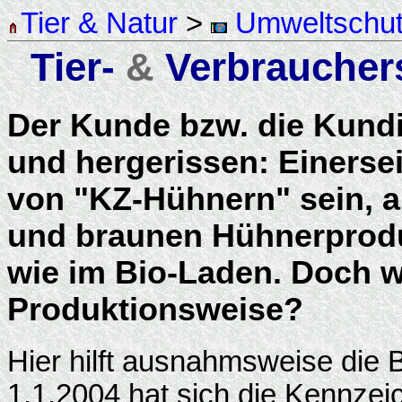
Tier & Natur
>
Umweltschu
Tier-
&
Verbraucher
Der Kunde bzw. die Kundin
und hergerissen: Einersei
von "KZ-Hühnern" sein, a
und braunen Hühnerproduk
wie im Bio-Laden. Doch 
Produktionsweise?
Hier hilft ausnahmsweise die 
1.1.2004 hat sich die Kennzeic