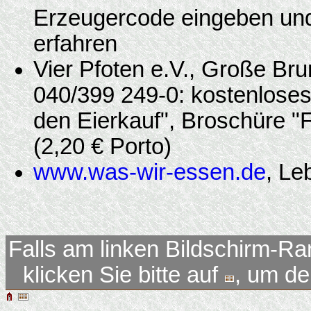
Erzeugercode eingeben und 
erfahren
Vier Pfoten e.V., Große B
040/399 249-0: kostenloses 
den Eierkauf", Broschüre "
(2,20 € Porto)
www.was-wir-essen.de
, Le
Falls am linken Bildschirm-Ra
klicken Sie bitte auf
, um d