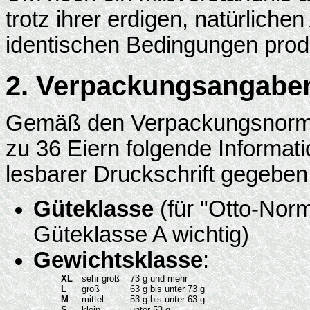
trotz ihrer erdigen, natürliche
identischen Bedingungen produ
2. Verpackungsangabe
Gemäß den Verpackungsnorme
zu 36 Eiern folgende Informatio
lesbarer Druckschrift gegebe
Güteklasse
(für "Otto-Norm
Güteklasse A wichtig)
Gewichtsklasse
:
XL
sehr groß
73 g und mehr
L
groß
63 g bis unter 73 g
M
mittel
53 g bis unter 63 g
S
klein
unter 53 g