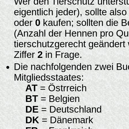
Wer den Tierschutz unterst
eigentlich jeder), sollte als
oder
0
kaufen; sollten die 
(Anzahl der Hennen pro Qua
tierschutzgerecht geändert 
Ziffer
2
in Frage.
Die nachfolgenden zwei Bu
Mitgliedsstaates:
AT
= Östrreich
BT
= Belgien
DE
= Deutschland
DK
= Dänemark