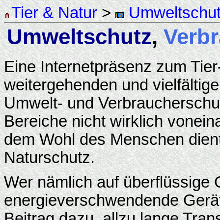
Tier & Natur
>
Umweltschu
Umweltschutz
,
Verb
Eine Internetpräsenz zum Tier
weitergehenden und vielfälti
Umwelt- und Verbraucherschut
Bereiche nicht wirklich vonei
dem Wohl des Menschen dient, 
Naturschutz.
Wer nämlich auf überflüssige
energieverschwendende Geräte 
Beitrag dazu, allzu lange Tra