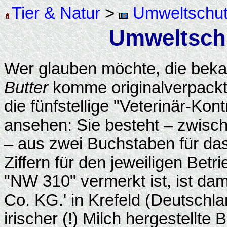
Tier & Natur
>
Umweltschu
Umweltsch
Wer glauben möchte, die bek
Butter
komme originalverpack
die fünfstellige "Veterinär-Ko
ansehen: Sie besteht – zwisch
– aus zwei Buchstaben für das
Ziffern für den jeweiligen Bet
"NW 310" vermerkt ist, ist da
Co. KG.' in Krefeld (Deutschla
irischer (!) Milch hergestellte