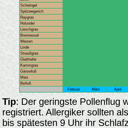
Schwingel
Spitzwegerich
Raygras
Holunder
Lieschgras
Brennessel
Weizen
Linde
Straußgras
Glatthafer
Kammgras
Gänsefuß
Mais
Beifuß
Februar
März
April
Tip
: Der geringste Pollenflug
registriert. Allergiker sollten
bis spätesten 9 Uhr ihr Schlaf