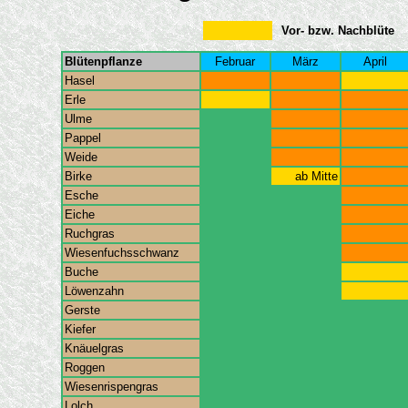
Vor- bzw. Nachblüte
Blütenpflanze
Februar
März
April
Hasel
Erle
Ulme
Pappel
Weide
Birke
ab Mitte
Esche
Eiche
Ruchgras
Wiesenfuchsschwanz
Buche
Löwenzahn
Gerste
Kiefer
Knäuelgras
Roggen
Wiesenrispengras
Lolch