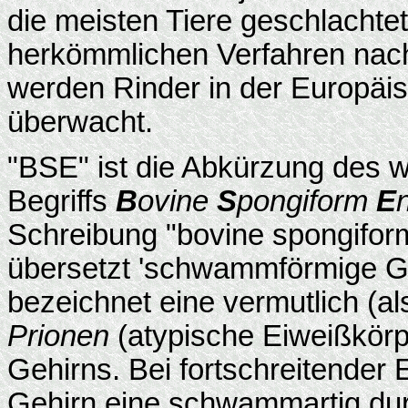
die meisten Tiere geschlachte
herkömmlichen Verfahren nach
werden Rinder in der Europäi
überwacht.
"BSE" ist die Abkürzung des w
Begriffs
B
ovine
S
pongiform
E
Schreibung "bovine spongifor
übersetzt 'schwammförmige Ge
bezeichnet eine vermutlich (al
Prionen
(atypische Eiweißkörp
Gehirns. Bei fortschreitender 
Gehirn eine schwammartig durc