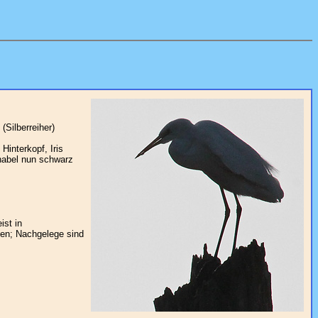
(Silberreiher)
interkopf, Iris
hnabel nun schwarz
ist in
gen; Nachgelege sind