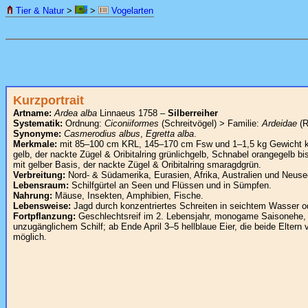
Tier & Natur
>
>
Vogelarten
Kurzportrait
Artname:
Ardea alba
Linnaeus 1758 –
Silberreiher
Systematik:
Ordnung:
Ciconiiformes
(Schreitvögel) > Familie:
Ardeidae
(R
Synonyme:
Casmerodius albus
,
Egretta alba
.
Merkmale:
mit 85–100 cm KRL, 145–170 cm Fsw und 1–1,5 kg Gewicht knap
gelb, der nackte Zügel & Oribitalring grünlichgelb, Schnabel orangegelb b
mit gelber Basis, der nackte Zügel & Oribitalring smaragdgrün.
Verbreitung:
Nord- & Südamerika, Eurasien, Afrika, Australien und Neuse
Lebensraum:
Schilfgürtel an Seen und Flüssen und in Sümpfen.
Nahrung:
Mäuse, Insekten, Amphibien, Fische.
Lebensweise:
Jagd durch konzentriertes Schreiten in seichtem Wasser o
Fortpflanzung:
Geschlechtsreif im 2. Lebensjahr, monogame Saisonehe, B
unzugänglichem Schilf; ab Ende April 3–5 hellblaue Eier, die beide Elter
möglich.