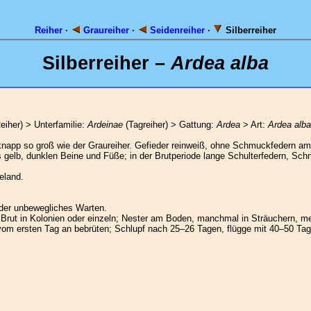
Reiher
·
Graureiher
·
Seidenreiher
·
Silberreiher
Silberreiher –
Ardea alba
eiher) > Unterfamilie:
Ardeinae
(Tagreiher) > Gattung:
Ardea
> Art:
Ardea alba
p so groß wie der Graureiher. Gefieder reinweiß, ohne Schmuckfedern am H
is gelb, dunklen Beine und Füße; in der Brutperiode lange Schulterfedern, Sc
eland.
der unbewegliches Warten.
rut in Kolonien oder einzeln; Nester am Boden, manchmal in Sträuchern, me
n vom ersten Tag an bebrüten; Schlupf nach 25–26 Tagen, flügge mit 40–50 Ta