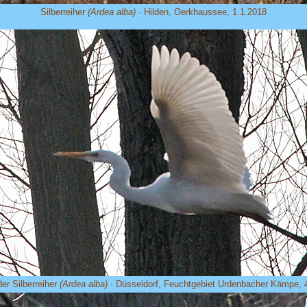
Silberreiher
(Ardea alba)
· Hilden, Oerkhaussee, 1.1.2018
der Silberreiher
(Ardea alba)
· Düsseldorf, Feuchtgebiet Urdenbacher Kämpe, 