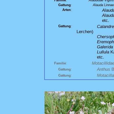
Familie
:
Alaudidae
Vigors
Gattung
:
Alauda
Linnae
Arten
:
Alaud
Alaud
etc.
Gattung
:
Calandre
Lerchen)
Chersoph
Eremoph
Galerida
Lullula
Ka
etc.
Motacillida
Familie
:
Anthus
B
Gattung
:
Motacilla
Gattung
: