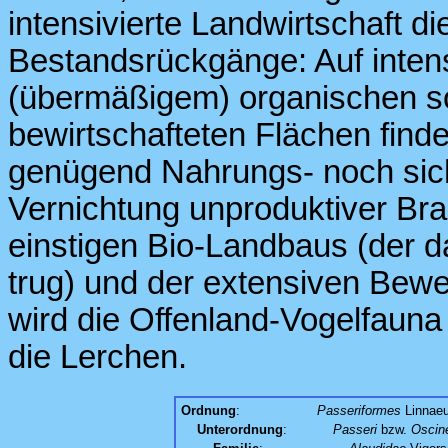
intensivierte Landwirtschaft 
Bestandsrückgänge: Auf intens
(übermäßigem) organischen s
bewirtschafteten Flächen find
genügend Nahrungs- noch siche
Vernichtung unproduktiver Br
einstigen Bio-Landbaus (der 
trug) und der extensiven Be
wird die Offenland-Vogelfauna
die Lerchen.
Ordnung
:
Passeriformes
Linnaeu
Unterordnung
:
Passeri
bzw.
Oscin