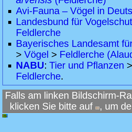
arvensis
(Feldlerche)
Avi-Fauna – Vögel in Deut
Landesbund für Vogelschut
Feldlerche
Bayerisches Landesamt fü
>
Vögel
>
Feldlerche (Alau
NABU
:
Tier und Pflanzen
Feldlerche
.
Falls am linken Bildschirm-Ra
klicken Sie bitte auf
, um d