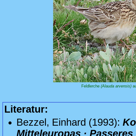
Feldlerche
(Alauda arvensis)
au
Literatur:
Bezzel, Einhard (1993):
Ko
Mitteleuropas · Passeres