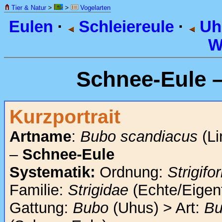
Tier & Natur
>
>
Vogelarten
Eulen
·
Schleiereule
·
Uh
W
Schnee-Eule 
Kurzportrait
Artname
:
Bubo scandiacus
(Li
–
Schnee-Eule
Systematik:
Ordnung:
Strigif
Familie:
Strigidae
(Echte/Eigent
Gattung:
Bubo
(Uhus) > Art:
Bu