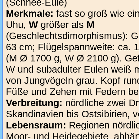
(Schnee-Eule)
Merkmale:
fast so groß wie ei
Uhu,
W
größer als
M
(Geschlechtsdimorphismus): 
63 cm; Flügelspannweite: ca.
(M Ø 1700 g, W Ø 2100 g). Gefi
W und subadulter Eulen weiß m
von Jungvögeln grau. Kopf run
Füße und Zehen mit Federn be
Verbreitung:
nördliche zwei Dr
Skandinavien bis Ostsibirien, 
Lebensraum:
Regionen nördli
Moor- und Heidegebiete, abhän