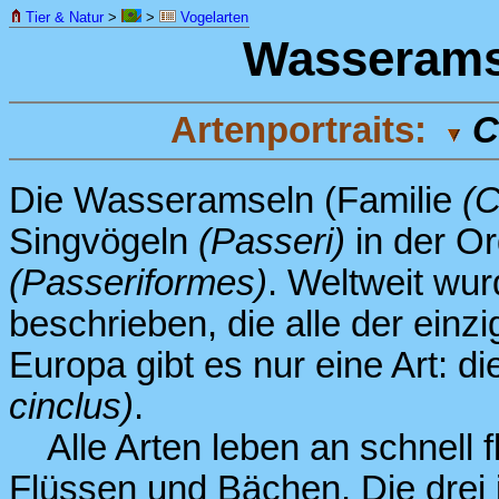
Tier & Natur
>
>
Vogelarten
Wasserams
Artenportraits:
C
Die Wasseramseln (Familie
(C
Singvögeln
(Passeri)
in der Or
(Passeriformes)
. Weltweit wu
beschrieben, die alle der ein
Europa gibt es nur eine Art: 
cinclus)
.
Alle Arten leben an schnell f
Flüssen und Bächen. Die drei