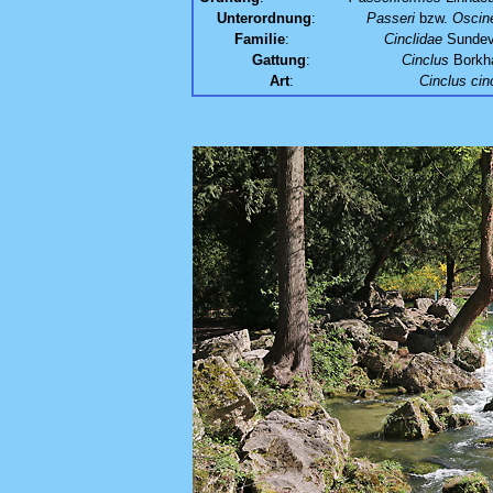
Unterordnung
:
Passeri
bzw.
Oscin
Familie
:
Cinclidae
Sundev
Gattung
:
Cinclus
Borkh
Art
:
Cinclus cin