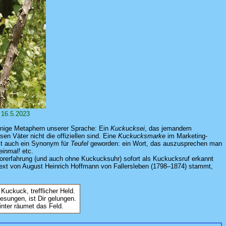
 16.5.2023
inige Metaphern unserer Sprache: Ein
Kuckucksei
, das jemandem
n Väter nicht die offiziellen sind. Eine
Kuckucksmarke
im Marketing-
t auch ein Synonym für
Teufel
geworden: ein Wort, das auszusprechen man
einmal!
etc.
rerfahrung (und auch ohne Kuckucksuhr) sofort als Kuckucksruf erkannt
ext von August Heinrich Hoffmann von Fallersleben (1798–1874) stammt,
Kuckuck, trefflicher Held.
sungen, ist Dir gelungen.
inter räumet das Feld.