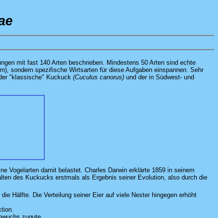
ae
ungen mit fast 140 Arten beschrieben. Mindestens 50 Arten sind echte
ern), sondern spezifische Wirtsarten für diese Aufgaben einspannen. Sehr
: der "klassische" Kuckuck
(Cuculus canorus)
und der in Südwest- und
ne Vogelarten damit belastet. Charles Darwin erklärte 1859 in seinem
ten des Kuckucks erstmals als Ergebnis seiner Evolution, also durch die
e Hälfte. Die Verteilung seiner Eier auf viele Nester hingegen erhöht
tion.
chwuchs zugute.