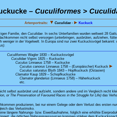
uckucke –
Cuculiformes
>
Cuculid
Artenportraits:
Cuculidae
·
Kuckuck
nzigen Familie, den
Cuculidae
. In sechs Unterfamilien wurden weltweit 28 Gatt
e Nachkommen nicht selbst versorgen (unterbringen, ausbrüten, aufziehen, fütt
lich weniger in der Vogelwelt. In Europa sind nur zwei Kuckucksvögel bekannt
us)
.
Cuculiformes
Wagler 1830 – Kuckucksvögel
Cuculidae
Vigors 1825 – Kuckucke
:
Cuculus
Linnaeus 1758 – Kuckucke
:
Cuculus canorus
Linnaeus 1758 – (Europäischer) Kuckuck
Cuculus saturatus
Blyth 1843 – Hopfkuckuck (Ostasien)
:
Clamator
Kaup 1829 – Schopfkuckucke
:
Clamator glandarius
(Linnaeus 1758) – Häherkuckuck
etc.
ht selbst ausbrütet und aufzieht, sondern andere und im Vergleich recht klei
on, or The Preservation of Favoured Races in the Struggle for Life)
das Verhal
:
hkommen produzieren, bei nur einem Gelege oder dem Verlust des ersten nur di
eich das Verlustrisiko.
ne längere Nahrungs- bzw. Eiweißaufnahme, folglich eine erhöhte Eierproduk
erringert, die örtlichen Nahrungsressourcen kommen stärker dem Kuckucksna