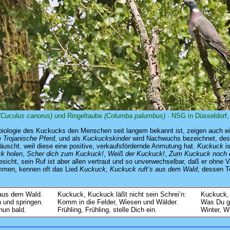
(Cuculus canorus)
und Ringeltaube
(Columba palumbus)
· NSG in Düsseldorf,
sbiologie des Kuckucks den Menschen seit langem bekannt ist, zeigen auch e
e
Trojanische Pferd
, und als
Kuckuckskinder
wird Nachwuchs bezeichnet, desse
täuscht, weil diese eine positive, verkaufsfördernde Anmutung hat.
Kuckuck
is
ck holen
,
Scher dich zum Kuckuck!
,
Weiß der Kuckuck!
,
Zum Kuckuck noch 
 sein Ruf ist aber allen vertraut und so unverwechselbar, daß er ohne Vo
kommen, kennen oft das Lied
Kuckuck, Kuckuck ruft’s aus dem Wald
, dessen T
 aus dem Wald.
Kuckuck, Kuckuck läßt nicht sein Schrei’n:
Kuckuck, 
 und springen.
Komm in die Felder, Wiesen und Wälder.
Was Du ge
 nun bald.
Frühling, Frühling, stelle Dich ein.
Winter, W