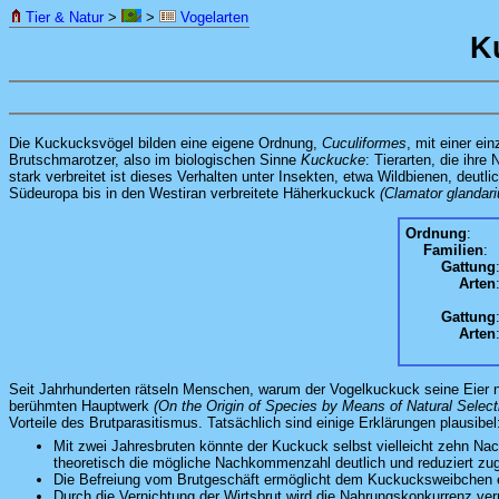
Tier & Natur
>
>
Vogelarten
K
Die Kuckucksvögel bilden eine eigene Ordnung,
Cuculiformes
, mit einer ei
Brutschmarotzer, also im biologischen Sinne
Kuckucke
: Tierarten, die ihr
stark verbreitet ist dieses Verhalten unter Insekten, etwa Wildbienen, deut
Südeuropa bis in den Westiran verbreitete Häherkuckuck
(Clamator glandari
Ordnung
:
Familien
:
Gattung
Arten
Gattung
Arten
Seit Jahrhunderten rätseln Menschen, warum der Vogelkuckuck seine Eier nic
berühmten Hauptwerk
(On the Origin of Species by Means of Natural Selecti
Vorteile des Brutparasitismus. Tatsächlich sind einige Erklärungen plausibel
Mit zwei Jahresbruten könnte der Kuckuck selbst vielleicht zehn Nac
theoretisch die mögliche Nachkommenzahl deutlich und reduziert zugl
Die Befreiung vom Brutgeschäft ermöglicht dem Kuckucksweibchen ei
Durch die Vernichtung der Wirtsbrut wird die Nahrungskonkurrenz v