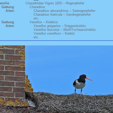
amilie
:
Charadriidae
Vigors 1825 – Regenpfeifer
Gattung
:
Charadrius
Arten
:
Charadrius alexandrinus
– Seeregenpfeifer
Charadrius hiaticula
– Sandregenpfeifer
etc.
Gattung
:
Vanellus
– Kiebitze
Arten
:
Vanellus gregarius
– Steppenkiebitz
Vanellus leucurus
– WeiÃŸschwanzkiebitz
Vanellus vanelluss
– Kiebitz
etc.