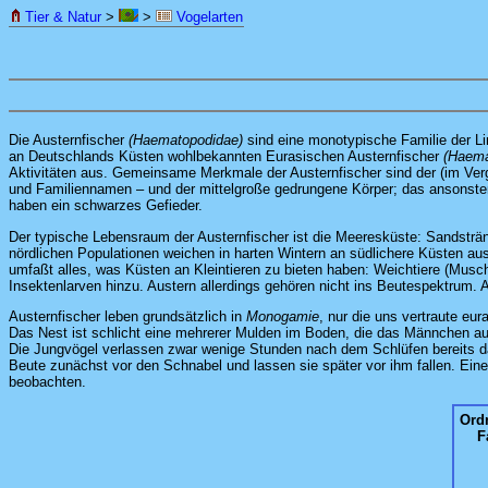
Tier & Natur
>
>
Vogelarten
Die Austernfischer
(Haematopodidae)
sind eine monotypische Familie der L
an Deutschlands Küsten wohlbekannten Eurasischen Austernfischer
(Haema
Aktivitäten aus. Gemeinsame Merkmale der Austernfischer sind der (im Verg
und Familiennamen – und der mittelgroße gedrungene Körper; das ansonsten 
haben ein schwarzes Gefieder.
Der typische Lebensraum der Austernfischer ist die Meeresküste: Sandstränd
nördlichen Populationen weichen in harten Wintern an südlichere Küsten au
umfaßt alles, was Küsten an Kleintieren zu bieten haben: Weichtiere (Mu
Insektenlarven hinzu. Austern allerdings gehören nicht ins Beutespektrum. 
Austernfischer leben grundsätzlich in
Monogamie
, nur die uns vertraute eur
Das Nest ist schlicht eine mehrerer Mulden im Boden, die das Männchen aus
Die Jungvögel verlassen zwar wenige Stunden nach dem Schlüfen bereits das
Beute zunächst vor den Schnabel und lassen sie später vor ihm fallen. Ei
beobachten.
Ord
F