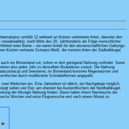
Haematopus
umfaßt 12 weltweit an Küsten verbreitete Arten, darunter den
 meadewaldoi)
, starb Mitte des 20. Jahrhunderts als Folge menschlicher
htkleid roten Beine – sie waren Anlaß für den wissenschaftlichen Gattungs-
schen Küsten vertraute Schwarz-Weiß, die meisten Arten der Südhalbkugel
 auch ins Binnenland vor, sofern er dort genügend Nahrung vorfindet. Seine
, kehren also jedes Jahr zu denselben Brutplätzen zurück. Die Nahrung
alacostraca)
und Seesterne; im Binnenland kommen Regenwürmer und
sternfischer durch modifizierte Schnabelformen angepaßt.
 zwei Weibchen ein. Eine Jahresbrut ist üblich, ein Nachgelege möglich.
igt selten vier Eier, am ehesten bei Austernfischern der Nordhalbkugel.
eitung der Altvögel Nahrung finden: Diese halten ihrem Nachwuchs die
sechs Wochen und erste Flugversuche erst nach einem Monat zu
r