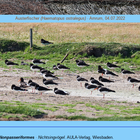
Austerfischer
(Haematopus ostralegus)
· Amrum, 04.07.2022
 Nonpasseriformes
· Nichtsingvögel
. AULA-Verlag, Wiesbaden.