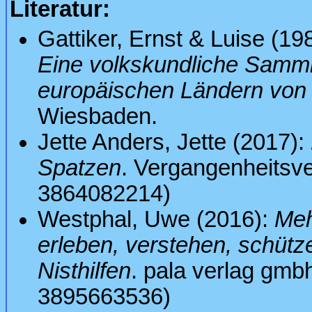
Literatur:
Gattiker, Ernst & Luise (19
Eine volkskundliche Samm
europäischen Ländern von 
Wiesbaden.
Jette Anders, Jette (2017):
Spatzen
. Vergangenheitsve
3864082214)
Westphal, Uwe (2016):
Meh
erleben, verstehen, schütz
Nisthilfen
. pala verlag gmb
3895663536)