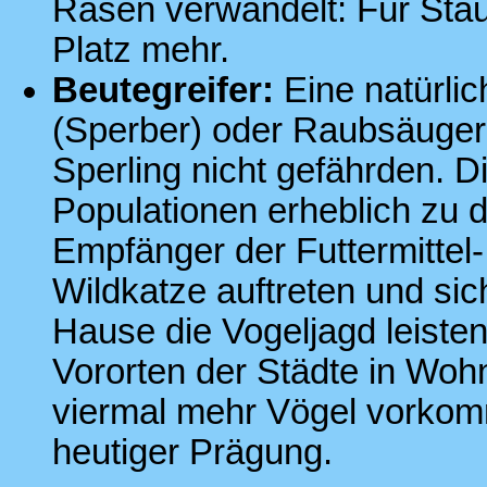
Rasen verwandelt: Für Stau
Platz mehr.
Beutegreifer:
Eine natürlic
(Sperber) oder Raubsäuger
Sperling nicht gefährden. D
Populationen erheblich zu de
Empfänger der Futtermittel-I
Wildkatze auftreten und si
Hause die Vogeljagd leiste
Vororten der Städte in Woh
viermal mehr Vögel vorko
heutiger Prägung.