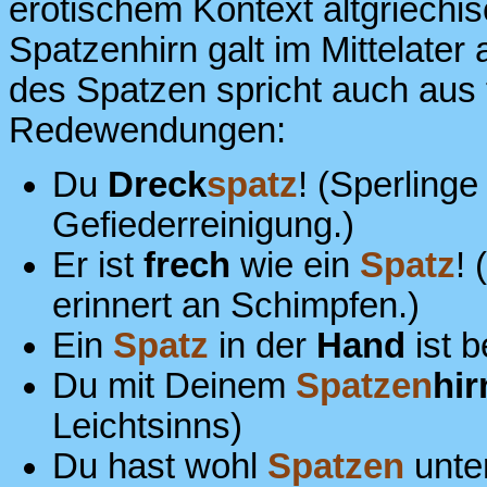
erotischem Kontext altgriechi
Spatzenhirn galt im Mittelate
des Spatzen spricht auch aus
Redewendungen:
Du
Dreck
spatz
! (Sperling
Gefiederreinigung.)
Er ist
frech
wie ein
Spatz
!
erinnert an Schimpfen.)
Ein
Spatz
in der
Hand
ist 
Du mit Deinem
Spatzen
hir
Leichtsinns)
Du hast wohl
Spatzen
unt