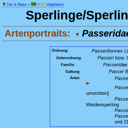
Tier & Natur
>
>
Vogelarten
Sperlinge/Sperli
Artenportraits:
Passerida
Ordnung
:
Passeriformes
Li
Passeri
bzw.
Unterordnung
:
Passeridae
Familie
:
Passer
B
Gattung
:
Arten
:
Passe
Passer
umstritten]
Passer
Weidensperling
Passe
Passe
und 21 weit