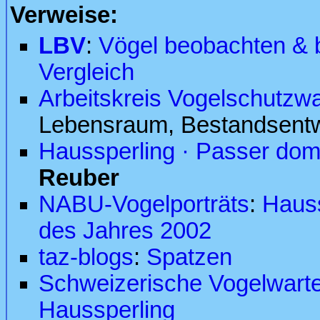
Verweise:
LBV
:
Vögel beobachten & 
Vergleich
Arbeitskreis Vogelschutzw
Lebensraum, Bestandsentw
Haussperling · Passer dom
Reuber
NABU-Vogelporträts
:
Hauss
des Jahres 2002
taz-blogs
:
Spatzen
Schweizerische Vogelwart
Haussperling