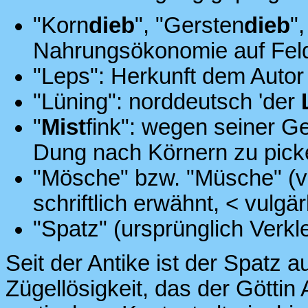
"Korn
dieb
", "Gersten
dieb
"
Nahrungsökonomie auf Feld
"Leps": Herkunft dem Auto
"Lüning": norddeutsch 'der
"
Mist
fink": wegen seiner G
Dung nach Körnern zu pick
"Mösche" bzw. "Müsche" (
schriftlich erwähnt, < vulgä
"Spatz" (ursprünglich Verk
Seit der Antike ist der Spatz a
Zügellösigkeit, das der Göttin