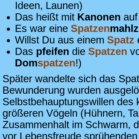
Ideen, Launen)
Das heißt mit
Kanonen
au
Es war eine
Spatzen
mahlz
Willst Du aus einem
Spatz
Das
pfeifen
die
Spatzen
vo
Dom
spatzen
!)
Später wandelte sich das Spa
Bewunderung wurden ausgelö
Selbstbehauptungswillen des 
größeren Vögeln (Hühnern, Ta
Zusammenhalt im Schwarm, du
vor Lebensfreude sprühenden B