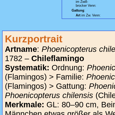
im Zwill-
brocker Venn:
Gattung
:
Art
im Zw. Venn:
Kurzportrait
Artname
:
Phoenicopterus chil
1782 –
Chileflamingo
Systematik:
Ordnung:
Phoenic
(Flamingos) > Familie:
Phoenic
(Flamingos) > Gattung:
Phoeni
Phoenicopterus chilensis
(Chile
Merkmale:
GL: 80–90 cm, Bei
Männchen etwas größer als We