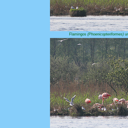
Flamingos
(Phoenicopteriformes)
un