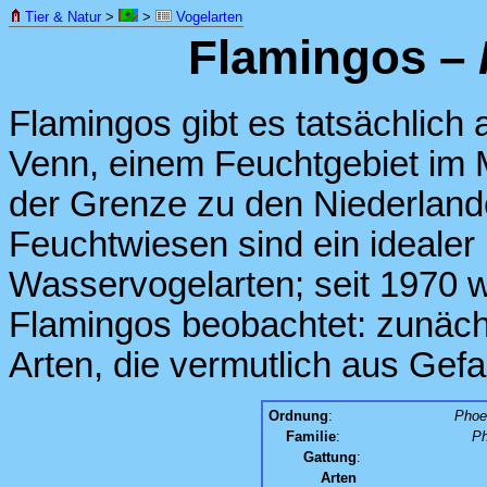
Tier & Natur
>
>
Vogelarten
Flamingos –
Flamingos gibt es tatsächlich 
Venn, einem Feuchtgebiet im 
der Grenze zu den Niederland
Feuchtwiesen sind ein idealer
Wasservogelarten; seit 1970 
Flamingos beobachtet: zunäch
Arten, die vermutlich aus Gef
Ordnung
:
Phoe
Familie
:
Ph
Gattung
:
Arten