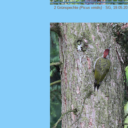
2 Grünspechte
(Picus viridis)
· SG, 19.05.20