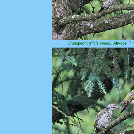
Grünspecht
(Picis viridis)
: Altvogel
m