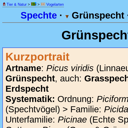
Tier & Natur
>
>
Vogelarten
Spechte
·
Grünspecht 
Grünspech
Kurzportrait
Artname
:
Picus viridis
(Linnaeu
Grünspecht
, auch:
Grasspech
Erdspecht
Systematik:
Ordnung:
Picifor
(Spechtvögel) > Familie:
Picid
Unterfamilie:
Picinae
(Echte Sp