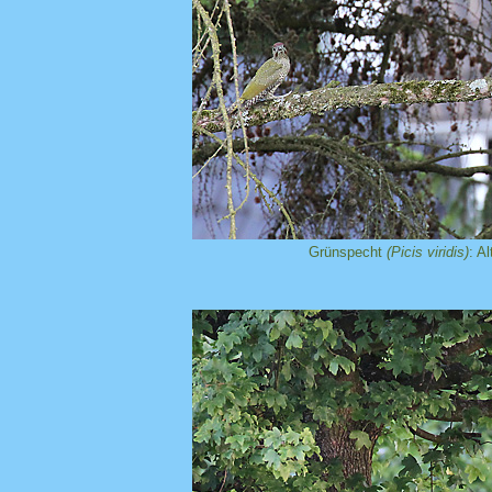
Grünspecht
(Picis viridis)
: A