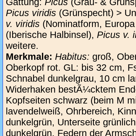
Gattung:
Picus
(Grau- & Grünsp
Picus viridis
(Grünspecht) > Un
v. viridis
(Nominatform, Europa 
(Iberische Halbinsel),
Picus v. 
weitere.
Merkmale:
Habitus:
groß, Obers
Oberkopf rot. GL: bis 32 cm, F
Schnabel dunkelgrau, 10 cm la
Widerhaken bestÃ¼cktem Ende
Kopfseiten schwarz (beim M m
lavendelweiß, Ohrbereich, Kinn
dunkelgrün, Unterseite grünlic
dunkelgrün, Federn der Armsch