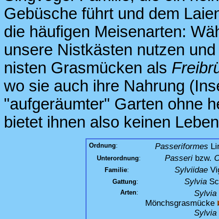
Gebüsche führt und dem Laien 
die häufigen Meisenarten: Wä
unsere Nistkästen nutzen und 
nisten Grasmücken als
Freibr
wo sie auch ihre Nahrung (Inse
"aufgeräumter" Garten ohne h
bietet ihnen also keinen Lebe
Ordnung
:
Passeriformes
Li
Passeri
bzw.
O
Unterordnung
:
Sylviidae
Vi
Familie
:
Sylvia
Sc
Gattung
:
Arten
:
Sylvia 
Mönchsgrasmücke
Sylvia