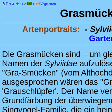
Tier & Natur
>
>
Vogelarten
Grasmück
Artenportraits:
Sylvi
Garte
Die Grasmücken sind – um gl
Namen der
Sylviidae
aufzulös
"Gra-Smücken" (vom Althoch
ausgesprochen wären das "G
'Grauschlüpfer'. Der Name ver
Grundfärbung der überwiegend
Singvogel-Familie, die ein he