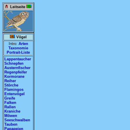
Leitseite
Vögel
Intro:
Arten
Taxonomie
Portrait-Liste
Lappentaucher
Schnepfen
Austernfischer
Regenpfeifer
Kormorane
Reiher
Störche
Flamingos
Entenvögel
Greife
Falken
Rallen
Kraniche
Möwen
Seeschwalben
Tauben
Papageien