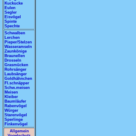
Kuckucke
Eulen
Segler
Eisvögel
Spinte
Spechte
Schwalben
Lerchen
Pieper/Stelzen
Wasseramseln
Zaunkönige
Braunellen
Drosseln
Grasmücken
Rohrsänger
Laubsänger
Goldhähnchen
Fl.schnäpper
Schw.meisen
Meisen
Kleiber
Baumläufer
Rabenvögel
Würger
Starenvögel
Sperlinge
Finkenvögel
Allgemein
Vogelschutz