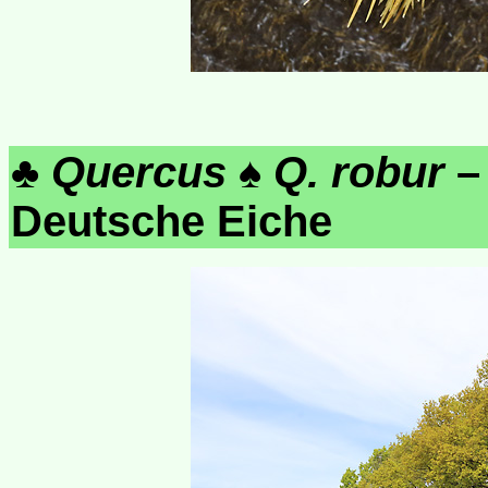
♣
Quercus
♠
Q. robur
– 
Deutsche Eiche