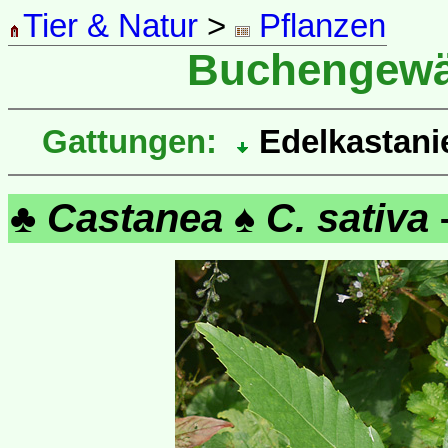
Tier & Natur
>
Pflanzen
Buchengew
Gattungen:
Edelkastan
♣
Castanea
♠
C. sativa